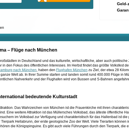
Geld-
Garant
hen
ama – Flüge nach München
städten in Deutschland und das kulturelle, wirtschaftliche, aber auch politische
in den Fokus des öffentlichen Interesses. Im Herbst findet das größte Volksfest der
Hamburg nach München
, haben den
Flughafen München
zu Ziel, der etwa 28 Kilom
 ganze Welt ab. In Ihrer Summe starten und landen somit rund 400.000 Flüge in M
öffentlichen Nahverkehr und der Flughafen wird von Bussen und S-Bahnen angefahr
ternational bedeutende Kulturstadt
traktion. Das Wahrzeichen von München ist die Frauenkirche mit ihren charakteris
nd. Eine weitere Attraktion ist das Müllersches Volksbad, das älteste öffentliche 
suchern im Volksbad zur Verfügung und charakteristisch für das Hallenbad ist die 
er Tierpark Hellabrunn, der erste geologische Zoo der Welt. Viele Tierarten können i
hören die Königspinguine. Es gibt auch viele Führungen durch den Tierpark, die e