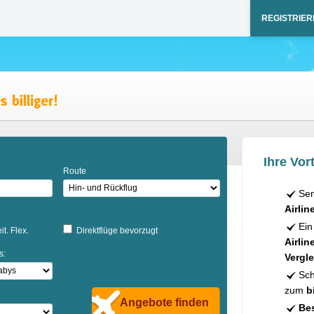
REGISTRIER
Ihre Vort
Route
Sen
Airlin
Ein
it. Flex.
Direktflüge bevorzugt
Airlin
s:
Vergle
Sch
zum
b
Angebote finden
Bes