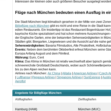
Interessen der kleinen oder auch größeren Besucher ausgelegt worden
Flüge nach München bedeuten einen Ausflug in ei
Die Stadt München liegt klimatisch gesehen in der Mitte von zwei Zon
Billigflüge nach München
gibt es nicht und eine Reise in die Stadt kann
edlen Restaurants. Ein Insidertipp ist das Restaurant Bogenhäuser Hof
bayrische Küche spezialisiert und hat schon mehrere Auszeichnungen e
der Englische Garten, eine der bekannten Sehenswürdigkeiten in Münch
Städten gibt. Biergarten, Liegewiesen und die Aussicht auf die nahe g
Sehenswürdigkeiten:
Bavaria Filmstudios, Alte Pinakothek, Hofbräu
Events:
Neben dem berühmten Oktoberfest erfreut München seine Gäste 
Europa Anfang August und dem Filmfest.
Währung:
Euro, Cent
Klima:
Das Klima in München ist relativ wechselhaft aber typisch gemäß
schneereichste Großstadt Deutschlands, wobei auch Schönwetterperiod
bis zu den Alpen reichen kann.
Airlines nach München:
Air China
|
Alitalia
|
American Airlines
|
Czech Ai
|
Lufthansa
|
Pegasus Airlines
|
Singapore Airlines
|
SunExpress
|
Austri
Aeroflot
Angebote für Billigflüge München
Abflughafen
Zielflughafen
Hamburg (HAM)
München (MUC)