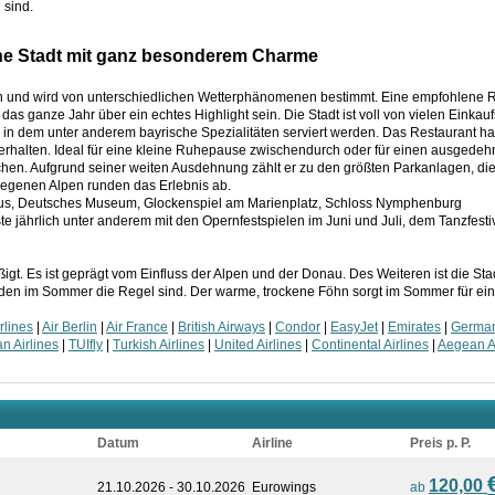
 sind.
ne Stadt mit ganz besonderem Charme
en und wird von unterschiedlichen Wetterphänomenen bestimmt. Eine empfohlene Re
 das ganze Jahr über ein echtes Highlight sein. Die Stadt ist voll von vielen Einka
, in dem unter anderem bayrische Spezialitäten serviert werden. Das Restaurant h
rhalten. Ideal für eine kleine Ruhepause zwischendurch oder für einen ausgedeh
en. Aufgrund seiner weiten Ausdehnung zählt er zu den größten Parkanlagen, die 
elegenen Alpen runden das Erlebnis ab.
haus, Deutsches Museum, Glockenspiel am Marienplatz, Schloss Nymphenburg
jährlich unter anderem mit den Opernfestspielen im Juni und Juli, dem Tanzfestiv
igt. Es ist geprägt vom Einfluss der Alpen und der Donau. Des Weiteren ist die Sta
en im Sommer die Regel sind. Der warme, trockene Föhn sorgt im Sommer für eine
rlines
|
Air Berlin
|
Air France
|
British Airways
|
Condor
|
EasyJet
|
Emirates
|
Germa
an Airlines
|
TUIfly
|
Turkish Airlines
|
United Airlines
|
Continental Airlines
|
Aegean Ai
Datum
Airline
Preis p. P.
120,00
21.10.2026 - 30.10.2026
Eurowings
ab