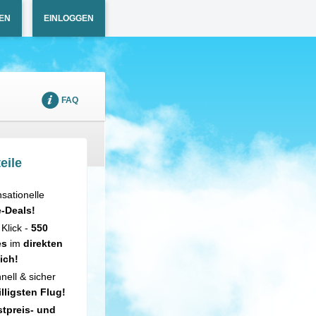
EN
EINLOGGEN
FAQ
eile
sationelle
e-Deals!
 Klick -
550
es
im
direkten
ich!
nell & sicher
illigsten Flug!
tpreis- und