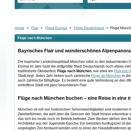
Home
>
Flug
>
Flüge Europa
>
Flüge Deutschland
>
Flüge Münc
Flüge nach München
Bayrisches Flair und wunderschönes Alpenpanor
Die bayrische Landeshauptstadt München zählt zu den bekanntesten Groß
Einmal im Jahr rückt die drittgrößte Stadt Deutschlands noch etwas mehr 
traditionelle Oktoberfest.
Flüge nach München
, wie etwa ein
Flug von 
Stadt liegt. Jedes Jahr heben auch zahlreiche
Flüge ab München
in die
auch zahlreiche Billigflüge. Es besteht eine gute Verbindung an den 
weltoffene Stadt mit ganz besonderem Flair.
Flüge nach München buchen – eine Reise in eine in
München ist voll von historischen Sehenswürdigkeiten und modernen At
Zwiebeltürmen, die weit über die Grenzen der Stadt hinaus erkennbar si
das sich bis heute noch im Betrieb befindet. Zwei Becken stehen den Be
Architektur aus der Jugendstil-Epoche. Ein beliebtes Ausflugsziel ist d
angelegten Zoo bestaunt werden und zu einer der Hauptattraktionen ge