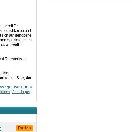
isezeit für
ufsmöglichkeiten und
at sich auf gehobene
nten Spaziergang ist
es weltweit in
al Tanzwerkstatt
dt die
n weiten Blick, der
nwings
|
Iberia
|
KLM
rlines
|
Aer Lingus
|
€
Prüfen