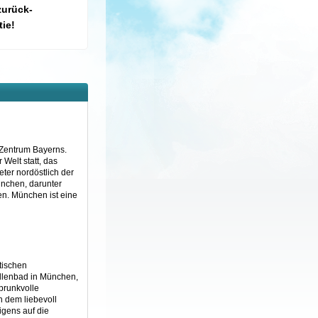
zurück-
ie!
 Zentrum Bayerns.
 Welt statt, das
eter nordöstlich der
ünchen, darunter
en. München ist eine
tischen
Hallenbad in München,
prunkvolle
n dem liebevoll
igens auf die