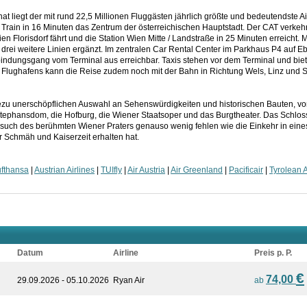
liegt der mit rund 22,5 Millionen Fluggästen jährlich größte und bedeutendste Air
 Train in 16 Minuten das Zentrum der österreichischen Hauptstadt. Der CAT verkeh
en Florisdorf fährt und die Station Wien Mitte / Landstraße in 25 Minuten erreicht. 
drei weitere Linien ergänzt. Im zentralen Car Rental Center im Parkhaus P4 auf E
rbindungsgang vom Terminal aus erreichbar. Taxis stehen vor dem Terminal und bie
lughafens kann die Reise zudem noch mit der Bahn in Richtung Wels, Linz und St.
ahezu unerschöpflichen Auswahl an Sehenswürdigkeiten und historischen Bauten, v
 Stephansdom, die Hofburg, die Wiener Staatsoper und das Burgtheater. Das Schl
such des berühmten Wiener Praters genauso wenig fehlen wie die Einkehr in eines 
r Schmäh und Kaiserzeit erhalten hat.
fthansa
|
Austrian Airlines
|
TUIfly
|
Air Austria
|
Air Greenland
|
Pacificair
|
Tyrolean 
Datum
Airline
Preis p. P.
€
74,00
29.09.2026 - 05.10.2026
Ryan Air
ab