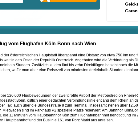
Geld-
Garant
 Flug vom Flughafen Köln-Bonn nach Wien
 der österreichischen Hauptstadt überspannt eine Distanz von etwa 750 km und f
weit in den Osten der Republik Österreich. Angeboten wird die Verbindung als Dir
einhalb Stunden. Zusätzlich zu den fünf bis zehn Direktflügen besteht noch die Mö
chen, wofür man aber eine Reisezeit von mindesten dreieinhalb Stunden einplan
über 120.000 Flugbewegungen der zweitgrößte Airport der Metropolregion Rhein-Ruh
undesstadt Bonn, östlich einer gedachten Verbindungslinie entlang dem Rhein an
 Taxi auch über die Bundesstraße 8 zum Terminal. Insgesamt stehen über 12.500 
 Mietwagen sind im Parkhaus P2 spezielle Plätze reserviert. Am Bahnhof Köln/Bo
13, die 11 Minuten vom Hauptbahnhof Köln zum Flughafenbahnhof benötigt und im 
n Hauptbahnhof und der Buslinie 161 von Porz Markt aus anreisen.