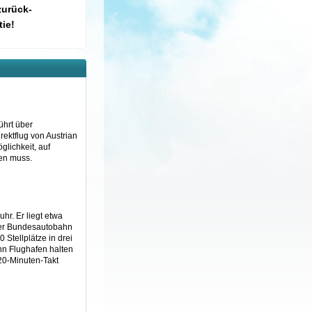
zurück-
ie!
ührt über
ektflug von Austrian
glichkeit, auf
en muss.
r. Er liegt etwa
 der Bundesautobahn
Stellplätze in drei
nn Flughafen halten
20-Minuten-Takt