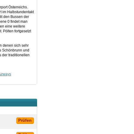
port Österreichs.
rt im Halbstundentakt
Mit den Bussen der
bene 0 findet man
ten eine weitere
 Pölten fortgesetzt
on denen sich sehr
oss Schönbrunn und
der traditionellen
Airways
Prüfen