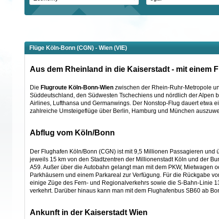
Flüge Köln-Bonn (CGN) - Wien (VIE)
Aus dem Rheinland in die Kaiserstadt - mit einem
Die
Flugroute Köln-Bonn-Wien
zwischen der Rhein-Ruhr-Metropole und
Süddeutschland, den Südwesten Tschechiens und nördlich der Alpen bis 
Airlines, Lufthansa und Germanwings. Der Nonstop-Flug dauert etwa ein
zahlreiche Umsteigeflüge über Berlin, Hamburg und München auszuwei
Abflug vom Köln/Bonn
Der Flughafen Köln/Bonn (CGN) ist mit 9,5 Millionen Passagieren und 
jeweils 15 km von den Stadtzentren der Millionenstadt Köln und der B
A59. Außer über die Autobahn gelangt man mit dem PKW, Mietwagen oder
Parkhäusern und einem Parkareal zur Verfügung. Für die Rückgabe von
einige Züge des Fern- und Regionalverkehrs sowie die S-Bahn-Linie 
verkehrt. Darüber hinaus kann man mit dem Flughafenbus SB60 ab Bon
Ankunft in der Kaiserstadt Wien