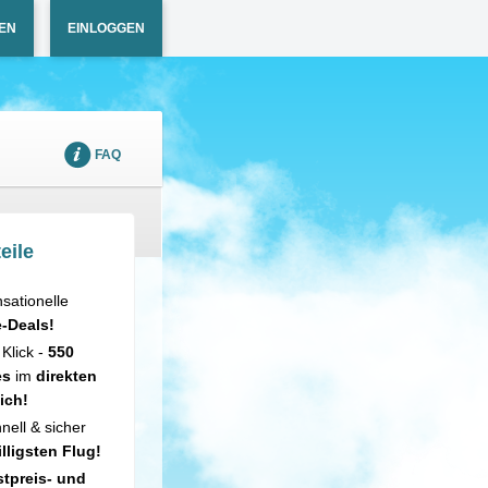
EN
EINLOGGEN
FAQ
eile
sationelle
e-Deals!
 Klick -
550
es
im
direkten
ich!
nell & sicher
illigsten Flug!
tpreis- und