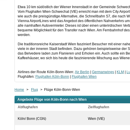
Etwa 10 km südöstlich der Wiener Innenstadt in der Gemeinde Schwechat 
Vom Flughafen Wien-Schwechat (VIE) erreicht man mit dem City Airport
wie auch die preisgünstige Alternative, die Schnellbahn S7, die nach Wi
Vienna AirportLines wird das Angebot des öffentlichen Nahverkehrs um 
alle namhaften Autovermieter. Dieses ist über einen unterirdischen Ve
bequeme Möglichkeit für den Transfer nach Wien. Am Fernbahnhof des F
werden.
Die traditionsreiche Kaiserstadt Wien fasziniert Besucher mit einer n
viele in der inneren Stadt befinden. Dazu gehören beispielsweise der
das Belvedere laden zum Flanieren und Erholen ein. Auch sollte ein Be
Kaffeehäuser, wo sich bis heute die faszinierende Mischung aus Wiene
Airlines der Route Köln-Bonn-Wien:
Air Berlin
|
Germanwings
|
KLM
|
Lu
Flughäfen:
Flughafen Köln-Bonn
|
Flughafen Wien
Home
>
Flug
>
Flüge Köln-Bonn-Wien
Angebote Flüge von Köln-Bonn nach Wien
Abflughafen
Zielflughafen
Köln/ Bonn (CGN)
Wien (VIE)