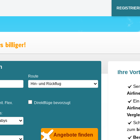
REGISTRIER
n
Ihre Vort
Route
Sen
Airlin
Ein
it. Flex.
Direktflüge bevorzugt
Airlin
s:
Vergle
Sch
zum
b
Angebote finden
Bes