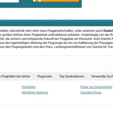
r letzten Jahrzehnte sehr viele neue Fluggesellschaften, unter anderem auch
Danish
ten großen Airlines ihren Flugbetrieb unterstützend anbieten. Unabhängig von der R
Ziel: die sichere und entspannte Ankunft der Fluggäste am Reiseziel. Auch Danish A
von der regelmäßigen Wartung der Flugzeuge bis hin zur Aufklärung der Passagier
ich von den Flugangeboten und den Preis- Leistungsverhältnissen von Danish Air Tra
 Flughäfen der Airline
Flugrouten
Top Destinationen
Verwandte Such
Flughäfen
Flüge von Deutschland
Billigflüge Mallorca
Günstige Fluge