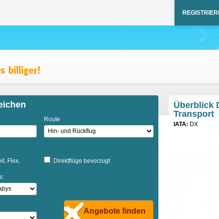
REGISTRIER
eichen
Überblick 
Transport
Route
IATA:
DX
it. Flex.
Direktflüge bevorzugt
s:
Angebote finden