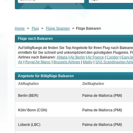
Home
>
Flug
>
Flüge Spanien
>
Flüge Balearen
Flüge nach Balearen
Auf billigfluege.de finden Sie Top Angebote für Ihren Flug nach Bale
ermitteln für Sie schnell und unkompliziert den günstigsten Flugpreis.
Airlines nach Balearen:
Alitalia
|
Air Berlin
|
Air France
|
Condor
|
EasyJe
Air
|
Royal Air Maroc
|
Brussels Airlines
|
Malév
|
SAS Scandinavian Airl
Angebote für Billigflüge Balearen
Abflughafen
Zielflughafen
Berlin (BER)
Palma de Mallorca (PMI)
Köln/ Bonn (CGN)
Palma de Mallorca (PMI)
Lübeck (LBC)
Palma de Mallorca (PMI)