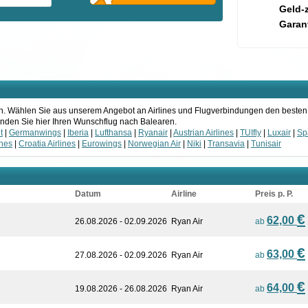
Geld-
Garant
aren. Wählen Sie aus unserem Angebot an Airlines und Flugverbindungen den besten
 Finden Sie hier Ihren Wunschflug nach Balearen.
t
|
Germanwings
|
Iberia
|
Lufthansa
|
Ryanair
|
Austrian Airlines
|
TUIfly
|
Luxair
|
Sp
ines
|
Croatia Airlines
|
Eurowings
|
Norwegian Air
|
Niki
|
Transavia
|
Tunisair
Datum
Airline
Preis p. P.
€
62,00
26.08.2026 - 02.09.2026
Ryan Air
ab
€
63,00
27.08.2026 - 02.09.2026
Ryan Air
ab
€
64,00
19.08.2026 - 26.08.2026
Ryan Air
ab