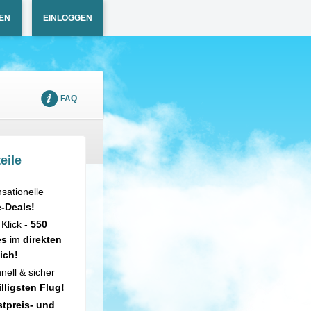
EN
EINLOGGEN
FAQ
eile
sationelle
e-Deals!
 Klick -
550
es
im
direkten
ich!
nell & sicher
illigsten Flug!
tpreis- und