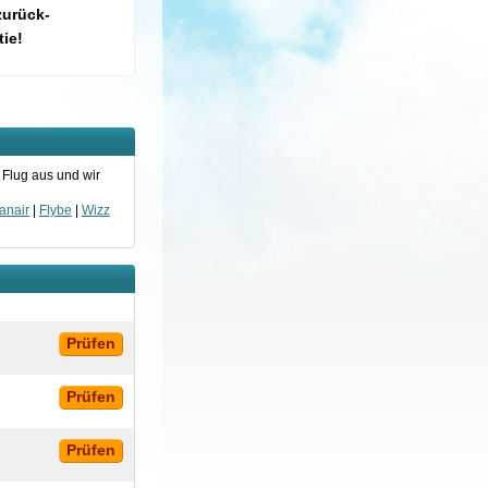
zurück-
ie!
 Flug aus und wir
anair
|
Flybe
|
Wizz
Prüfen
Prüfen
Prüfen