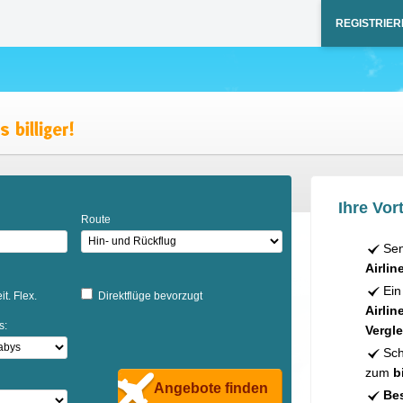
REGISTRIER
Ihre Vort
Route
Sen
Airlin
Ein
it. Flex.
Direktflüge bevorzugt
Airlin
s:
Vergle
Sch
zum
b
Angebote finden
Bes