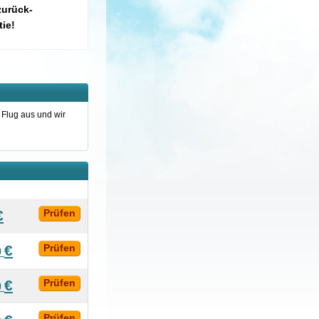
zurück-
ie!
 Flug aus und wir
€
Prüfen
€
Prüfen
0
€
Prüfen
0
Prüfen