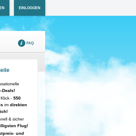
EN
EINLOGGEN
FAQ
eile
sationelle
e-Deals!
 Klick -
550
es
im
direkten
ich!
nell & sicher
illigsten Flug!
tpreis- und