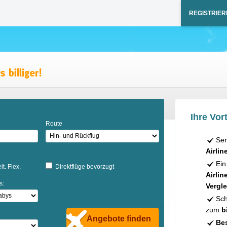
REGISTRIER
Ihre Vort
Route
Sen
Airlin
Ein
it. Flex.
Direktflüge bevorzugt
Airlin
s:
Vergle
Sch
zum
b
Angebote finden
Bes