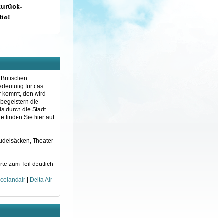
zurück-
ie!
 Britischen
Bedeutung für das
er kommt, den wird
 begeistern die
s durch die Stadt
e finden Sie hier auf
 Dudelsäcken, Theater
te zum Teil deutlich
Icelandair
|
Delta Air