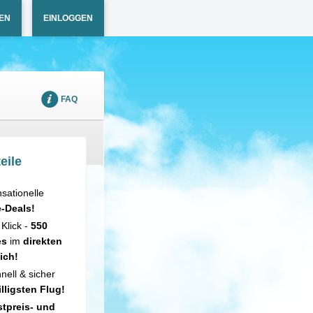
EN
EINLOGGEN
FAQ
eile
sationelle
e-Deals!
 Klick -
550
es
im
direkten
ich!
nell & sicher
illigsten Flug!
tpreis- und