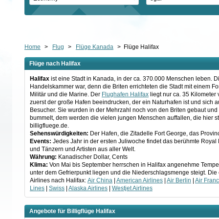
Home
>
Flug
>
Flüge Kanada
>
Flüge Halifax
Flüge nach Halifax
Halifax
ist eine Stadt in Kanada, in der ca. 370.000 Menschen leben. Di
Handelskammer war, denn die Briten errichteten die Stadt mit einem For
Militär und die Marine. Der
Flughafen Halifax
liegt nur ca. 35 Kilometer
zuerst der große Hafen beeindrucken, der ein Naturhafen ist und sich a
Besucher. Sie wurden in der Mehrzahl noch von den Briten gebaut und
bummelt, dem werden die vielen jungen Menschen auffallen, die hier stu
billigfluege.de.
Sehenswürdigkeiten:
Der Hafen, die Zitadelle Fort George, das Provinc
Events:
Jedes Jahr in der ersten Juliwoche findet das berühmte
Royal 
und Tänzern und Artisten aus aller Welt.
Währung:
Kanadischer Dollar, Cents
Klima:
Von Mai bis September herrschen in Halifax angenehme Temperat
unter dem Gefrierpunkt liegen und die Niederschlagsmenge steigt. Die 
Airlines nach Halifax:
Air China
|
American Airlines
|
Air Berlin
|
Air Fran
Lines
|
Swiss
|
Alaska Airlines
|
Westjet Airlines
Angebote für Billigflüge Halifax