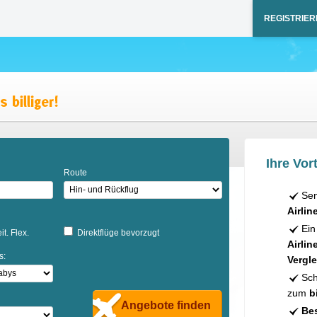
REGISTRIER
Ihre Vort
Route
Sen
Airlin
Ein
it. Flex.
Direktflüge bevorzugt
Airlin
s:
Vergle
Sch
zum
b
Angebote finden
Bes