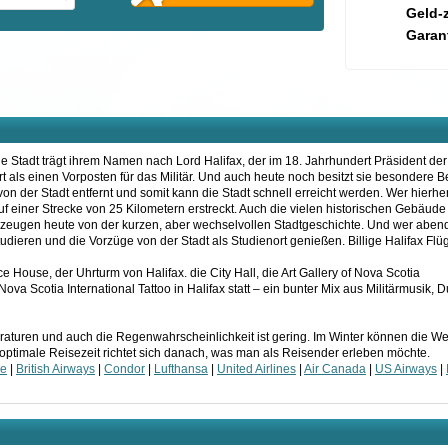
Geld-
Garant
e Stadt trägt ihrem Namen nach Lord Halifax, der im 18. Jahrhundert Präsident der
t als einen Vorposten für das Militär. Und auch heute noch besitzt sie besondere 
 von der Stadt entfernt und somit kann die Stadt schnell erreicht werden. Wer hierh
uf einer Strecke von 25 Kilometern erstreckt. Auch die vielen historischen Gebäude
 zeugen heute von der kurzen, aber wechselvollen Stadtgeschichte. Und wer abend
dieren und die Vorzüge von der Stadt als Studienort genießen. Billige Halifax Flüg
e House, der Uhrturm von Halifax. die City Hall, die Art Gallery of Nova Scotia
Nova Scotia International Tattoo
in Halifax statt – ein bunter Mix aus Militärmusik,
uren und auch die Regenwahrscheinlichkeit ist gering. Im Winter können die Wer
optimale Reisezeit richtet sich danach, was man als Reisender erleben möchte.
ce
|
British Airways
|
Condor
|
Lufthansa
|
United Airlines
|
Air Canada
|
US Airways
|