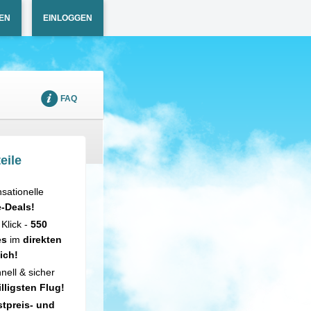
EN
EINLOGGEN
FAQ
eile
sationelle
e-Deals!
 Klick -
550
es
im
direkten
ich!
nell & sicher
illigsten Flug!
tpreis- und