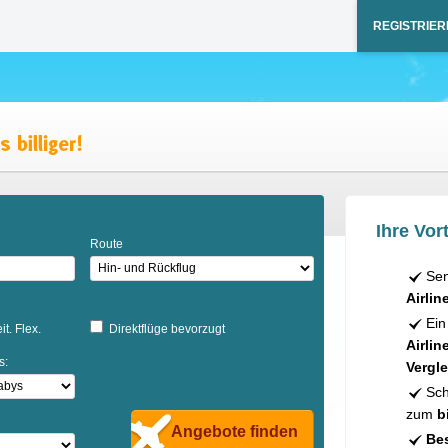
REGISTRIER
Ihre Vort
Route
Sen
Airlin
Ein
it. Flex.
Direktflüge bevorzugt
Airlin
s:
Vergle
Sch
zum
b
Angebote finden
Bes