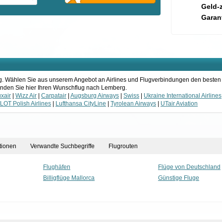
Geld-
Garant
erg. Wählen Sie aus unserem Angebot an Airlines und Flugverbindungen den besten
 Finden Sie hier Ihren Wunschflug nach Lemberg.
xair
|
Wizz Air
|
Carpatair
|
Augsburg Airways
|
Swiss
|
Ukraine International Airlines
LOT Polish Airlines
|
Lufthansa CityLine
|
Tyrolean Airways
|
UTair Aviation
tionen
Verwandte Suchbegriffe
Flugrouten
Flughäfen
Flüge von Deutschland
Billigflüge Mallorca
Günstige Fluge