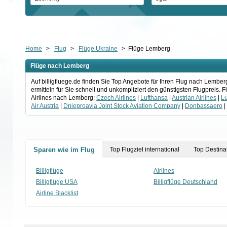
Home
>
Flug
>
Flüge Ukraine
>
Flüge Lemberg
Flüge nach Lemberg
Auf billigfluege.de finden Sie Top Angebote für Ihren Flug nach Lemb
ermitteln für Sie schnell und unkompliziert den günstigsten Flugpreis.
Airlines nach Lemberg:
Czech Airlines
|
Lufthansa
|
Austrian Airlines
|
Lu
Air Austria
|
Dnieproavia Joint Stock Aviation Company
|
Donbassaero
|
Sparen wie im Flug
Top Flugziel international
Top Destina
Billigflüge
Airlines
Billigflüge USA
Billigflüge Deutschland
Airline Blacklist