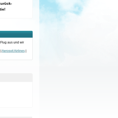
zurück-
ie!
 Flug aus und wir
|
Aerosvit Airlines
|