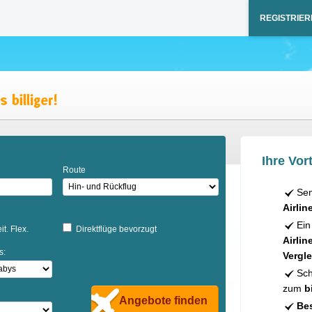
REGISTRIER
Ihre Vort
Route
Sen
Airlin
Ein
it. Flex.
Direktflüge bevorzugt
Airlin
s:
Vergle
Sch
zum
b
Angebote finden
Bes