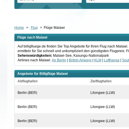
Home
>
Flug
>
Flüge Malawi
Flüge nach Malawi
Auf billigfluege.de finden Sie Top Angebote für Ihren Flug nach Mala
ermitteln für Sie schnell und unkompliziert den günstigsten Flugpreis.
Sehenswürdigkeiten:
Malawi-See, Kasungu-Nationalpark
Airlines nach Malawi:
Air Berlin
|
British Airways
|
KLM
|
Lufthansa
|
Sout
Angebote für Billigflüge Malawi
Abflughafen
Zielflughafen
Berlin (BER)
Lilongwe (LLW)
Berlin (BER)
Lilongwe (LLW)
Berlin (BER)
Lilongwe (LLW)