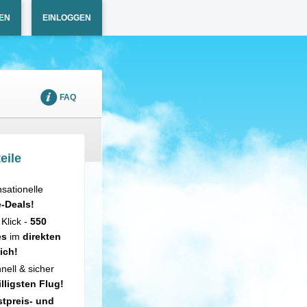
EN
EINLOGGEN
FAQ
eile
sationelle
e-Deals!
 Klick -
550
es
im
direkten
ich!
nell & sicher
illigsten Flug!
tpreis- und