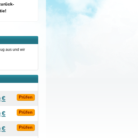
zurück-
ie!
lug aus und wir
€
Prüfen
0
€
Prüfen
0
€
Prüfen
0