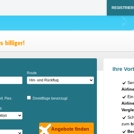
REGISTRIER
Ihre Vort
Route
Sen
Airlin
Ein
it. Flex.
Direktflüge bevorzugt
Airlin
s:
Vergle
Sch
zum
b
Angebote finden
Bes