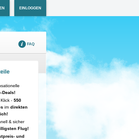
EN
EINLOGGEN
FAQ
eile
sationelle
e-Deals!
 Klick -
550
es
im
direkten
ich!
nell & sicher
illigsten Flug!
tpreis- und