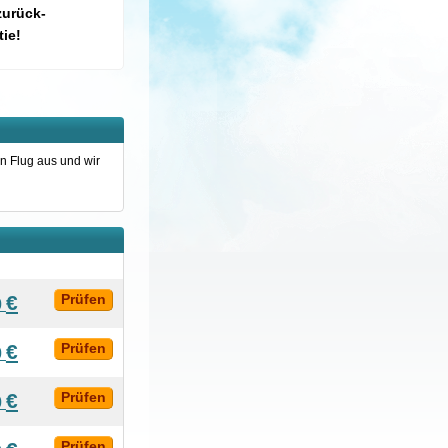
zurück-
ie!
n Flug aus und wir
€
Prüfen
0
€
Prüfen
0
€
Prüfen
0
Prüfen