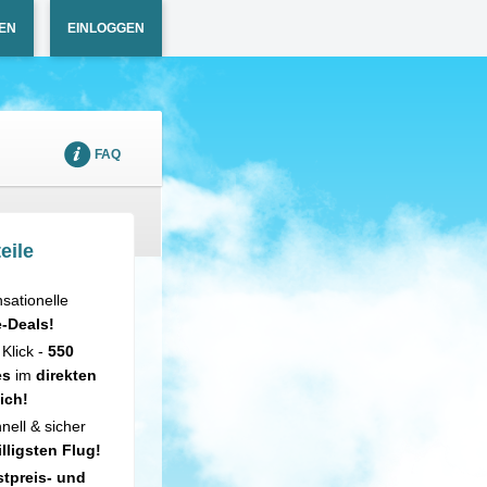
EN
EINLOGGEN
FAQ
eile
sationelle
e-Deals!
 Klick -
550
es
im
direkten
ich!
nell & sicher
illigsten Flug!
tpreis- und