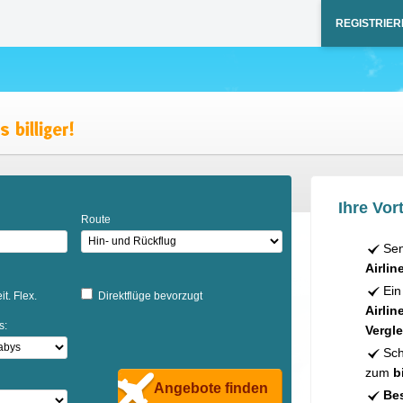
REGISTRIER
Ihre Vort
Route
Sen
Airlin
Ein
it. Flex.
Direktflüge bevorzugt
Airlin
s:
Vergle
Sch
zum
b
Angebote finden
Bes