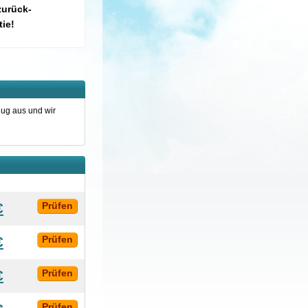
zurück-
ie!
lug aus und wir
€
Prüfen
€
Prüfen
€
Prüfen
Prüfen