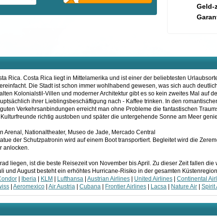
Geld-
Garant
Rica. Costa Rica liegt in Mittelamerika und ist einer der beliebtesten Urlaubsorte
ereinfacht. Die Stadt ist schon immer wohlhabend gewesen, was sich auch deutlich
en Kolonialstil-Villen und moderner Architektur gibt es so kein zweites Mal auf de
tsächlich ihrer Lieblingsbeschäftigung nach - Kaffee trinken. In den romantische
er guten Verkehrsanbindungen erreicht man ohne Probleme die fantastischen Traum
h Kulturfreunde richtig austoben und später die untergehende Sonne am Meer genie
an Arenal, Nationaltheater, Museo de Jade, Mercado Central
Statue der Schutzpatronin wird auf einem Boot transportiert. Begleitet wird die Zere
r anlocken.
 liegen, ist die beste Reisezeit von November bis April. Zu dieser Zeit fallen die
 Juli und August besteht ein erhöhtes Hurricane-Risiko in der gesamten Küstenregion
Condor
|
Iberia
|
KLM
|
Lufthansa
|
Austrian Airlines
|
United Airlines
|
Continental Air
iss
|
Aeromexico
|
Air Austria
|
Cubana
|
Frontier Airlines
|
Lacsa
|
Nature Air
|
Spirit