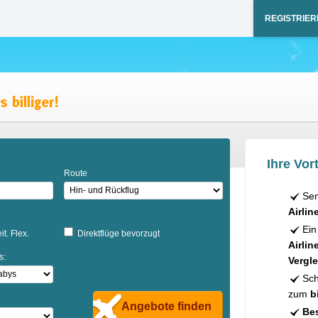
REGISTRIER
Ihre Vort
Route
Sen
Airlin
Ein
it. Flex.
Direktflüge bevorzugt
Airlin
s:
Vergle
Sch
zum
b
Angebote finden
Bes