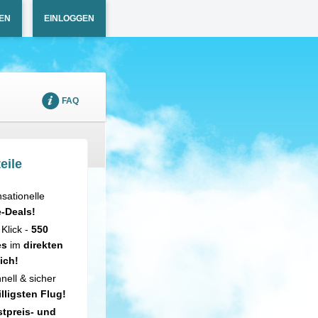
EN
EINLOGGEN
FAQ
eile
sationelle
e-Deals!
 Klick -
550
es
im
direkten
ich!
nell & sicher
illigsten Flug!
tpreis- und