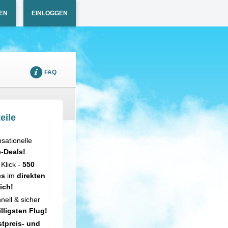
EN
EINLOGGEN
FAQ
eile
sationelle
e-Deals!
 Klick -
550
es
im
direkten
ich!
nell & sicher
illigsten Flug!
tpreis- und