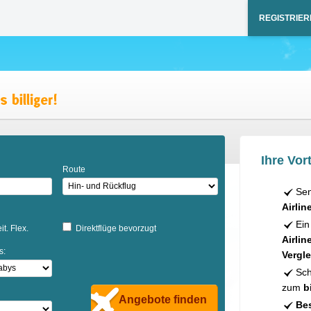
REGISTRIER
Ihre Vort
Route
Sen
Airlin
Ein
it. Flex.
Direktflüge bevorzugt
Airlin
s:
Vergle
Sch
zum
b
Angebote finden
Bes