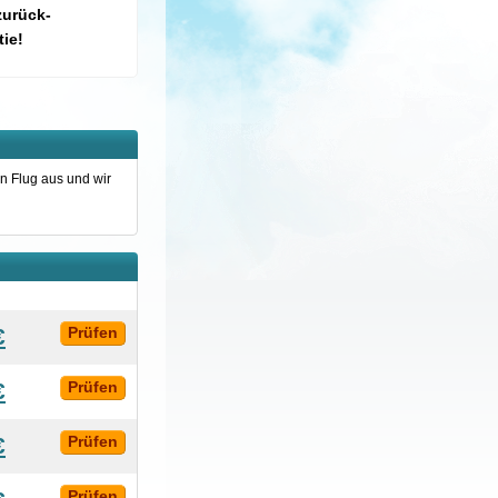
zurück-
ie!
n Flug aus und wir
€
Prüfen
€
Prüfen
€
Prüfen
Prüfen