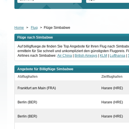
Home
>
Flug
>
Flüge Simbabwe
Flüge nach Simbabwe
Auf billigfluege.de finden Sie Top Angebote für Ihren Flug nach Simb
ermitteln für Sie schnell und unkompliziert den günstigsten Flugpreis.
Airlines nach Simbabwe:
Air China
|
British Airways
|
KLM
|
Lufthansa
|
Angebote für Billigflüge Simbabwe
Abflughafen
Zielflughafen
Frankfurt am Main (FRA)
Harare (HRE)
Berlin (BER)
Harare (HRE)
Berlin (BER)
Harare (HRE)