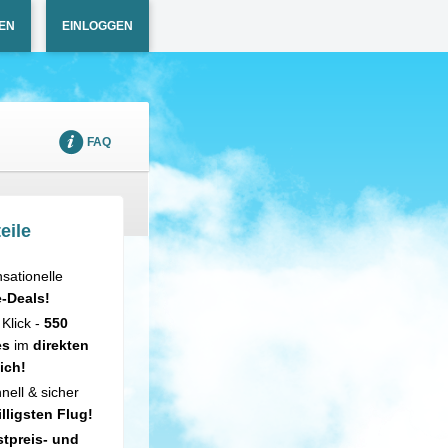
EN
EINLOGGEN
FAQ
eile
sationelle
e-Deals!
 Klick -
550
es
im
direkten
ich!
nell & sicher
illigsten Flug!
tpreis- und