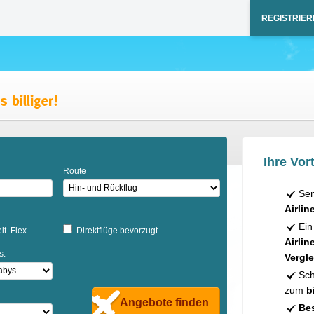
REGISTRIER
Ihre Vort
Route
Sen
Airlin
Ein
it. Flex.
Direktflüge bevorzugt
Airlin
s:
Vergle
Sch
zum
b
Angebote finden
Bes