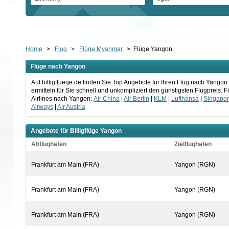
Home
>
Flug
>
Flüge Myanmar
>
Flüge Yangon
Flüge nach Yangon
Auf billigfluege.de finden Sie Top Angebote für Ihren Flug nach Yang
ermitteln für Sie schnell und unkompliziert den günstigsten Flugpreis.
Airlines nach Yangon:
Air China
|
Air Berlin
|
KLM
|
Lufthansa
|
Singapore
Airways
|
Air Austria
Angebote für Billigflüge Yangon
Abflughafen
Zielflughafen
Frankfurt am Main (FRA)
Yangon (RGN)
Frankfurt am Main (FRA)
Yangon (RGN)
Frankfurt am Main (FRA)
Yangon (RGN)