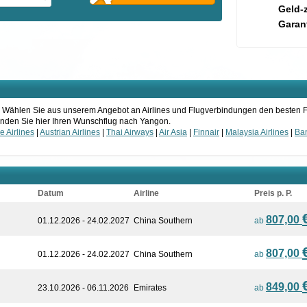
Geld-
Garant
on. Wählen Sie aus unserem Angebot an Airlines und Flugverbindungen den besten F
 Finden Sie hier Ihren Wunschflug nach Yangon.
 Airlines
|
Austrian Airlines
|
Thai Airways
|
Air Asia
|
Finnair
|
Malaysia Airlines
|
Ba
Datum
Airline
Preis p. P.
807,00
01.12.2026 - 24.02.2027
China Southern
ab
807,00
01.12.2026 - 24.02.2027
China Southern
ab
849,00
23.10.2026 - 06.11.2026
Emirates
ab