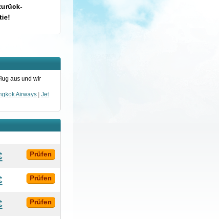
zurück-
ie!
lug aus und wir
ngkok Airways
|
Jet
€
Prüfen
€
Prüfen
€
Prüfen