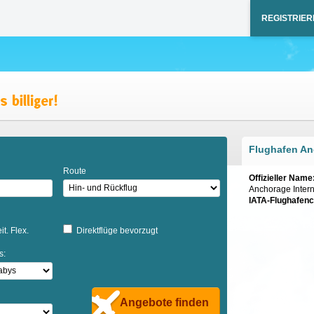
REGISTRIER
Flughafen A
Route
Offizieller Name
Anchorage Interna
IATA-Flughafen
it. Flex.
Direktflüge bevorzugt
s:
Angebote finden