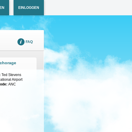
EN
EINLOGGEN
FAQ
nchorage
:
Ted Stevens
tional Airport
code:
ANC