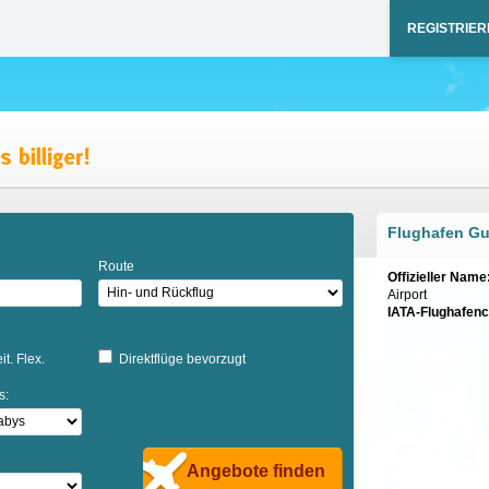
REGISTRIER
Flughafen Gu
Route
Offizieller Name
Airport
IATA-Flughafen
it. Flex.
Direktflüge bevorzugt
s:
Angebote finden