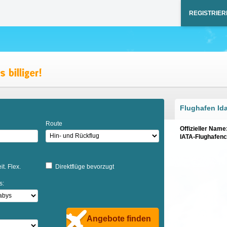
REGISTRIER
Flughafen Ida
Route
Offizieller Name
IATA-Flughafen
it. Flex.
Direktflüge bevorzugt
s:
Angebote finden