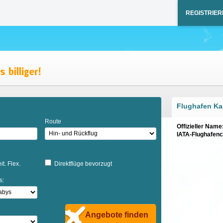
REGISTRIER
Flughafen K
Route
Offizieller Name
IATA-Flughafen
it. Flex.
Direktflüge bevorzugt
s:
Angebote finden