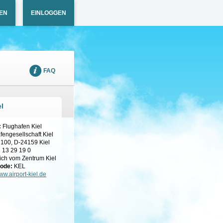
EN
EINLOGGEN
FAQ
l
:
Flughafen Kiel
fengesellschaft Kiel
 100, D-24159 Kiel
 13 29 19 0
ich vom Zentrum Kiel
code:
KEL
www.airport-kiel.de