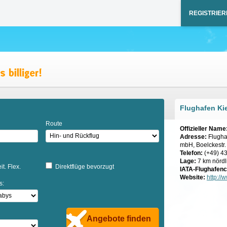
REGISTRIER
Flughafen Kie
Route
Offizieller Name
Adresse:
Flugha
mbH, Boelckestr.
Telefon:
(+49) 43
Lage:
7 km nördl
it. Flex.
Direktflüge bevorzugt
IATA-Flughafen
Website:
http://
s:
Angebote finden