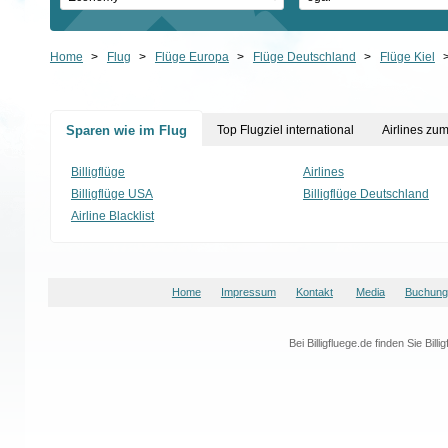
Home
>
Flug
>
Flüge Europa
>
Flüge Deutschland
>
Flüge Kiel
Sparen wie im Flug
Top Flugziel international
Airlines zu
Billigflüge
Airlines
Billigflüge USA
Billigflüge Deutschland
Airline Blacklist
Home
Impressum
Kontakt
Media
Buchungs
Bei Billigfluege.de finden Sie Bi