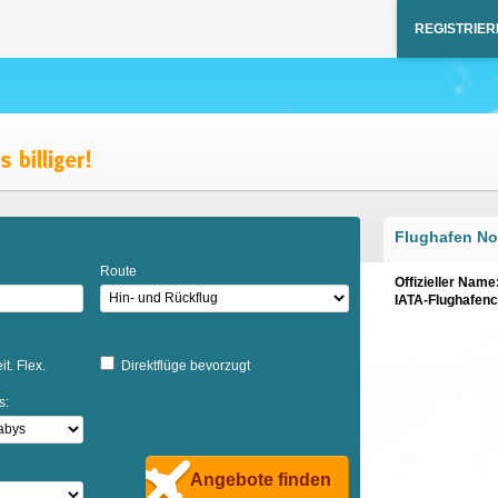
REGISTRIER
Flughafen No
Route
Offizieller Name
IATA-Flughafen
it. Flex.
Direktflüge bevorzugt
s:
Angebote finden