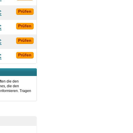
€
Prüfen
€
Prüfen
€
Prüfen
€
Prüfen
ften die den
nes, die den
informieren. Tragen