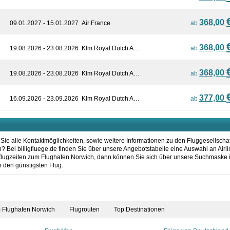
368,00
09.01.2027 - 15.01.2027
Air France
ab
368,00
19.08.2026 - 23.08.2026
Klm Royal Dutch A…
ab
368,00
19.08.2026 - 23.08.2026
Klm Royal Dutch A…
ab
377,00
16.09.2026 - 23.09.2026
Klm Royal Dutch A…
ab
Sie alle Kontaktmöglichkeiten, sowie weitere Informationen zu den Fluggesellscha
Bei billigfluege.de finden Sie über unsere Angebotstabelle eine Auswahl an Airli
flugzeiten zum Flughafen Norwich, dann können Sie sich über unsere Suchmaske 
h den günstigsten Flug.
m Flughafen Norwich
Flugrouten
Top Destinationen