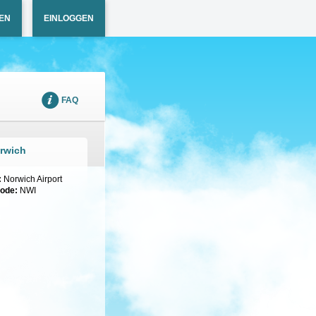
EN
EINLOGGEN
FAQ
rwich
:
Norwich Airport
code:
NWI