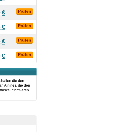
€
Prüfen
0
€
Prüfen
0
€
Prüfen
0
€
Prüfen
0
chaften die den
n Airlines, die den
maske informieren.