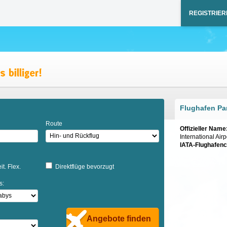
REGISTRIER
Flughafen Pa
Route
Offizieller Name
International Airp
IATA-Flughafen
it. Flex.
Direktflüge bevorzugt
s:
Angebote finden