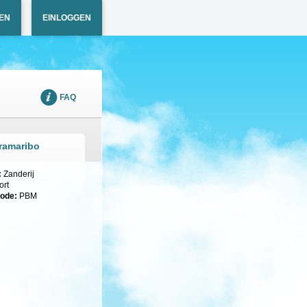
EN
EINLOGGEN
FAQ
ramaribo
:
Zanderij
ort
code:
PBM