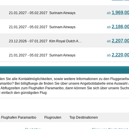
1.969,0
21.01.2027 - 05.02.2027
Surinam Airways
ab
2.186,0
21.01.2027 - 05.02.2027
Surinam Airways
ab
2.207,0
23.12.2026 - 07.01.2027
Klm Royal Dutch A…
ab
2.220,0
21.01.2027 - 05.02.2027
Surinam Airways
ab
en Sie alle Kontaktmöglichkeiten, sowie weitere Informationen zu den Fluggesells
aribo? Bei billigfluege.de finden Sie über unsere Angebotstabelle eine Auswahl a
n Abflugzeiten zum Flughafen Paramaribo, dann können Sie sich über unsere Such
 einfach den günstigsten Flug.
m Flughafen Paramaribo
Flugrouten
Top Destinationen