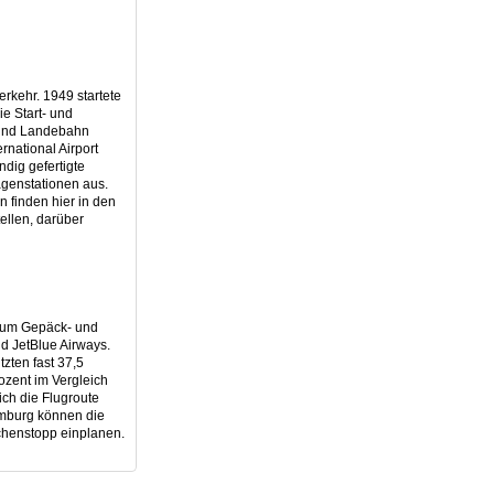
rkehr. 1949 startete
e Start- und
 und Landebahn
rnational Airport
ndig gefertigte
agenstationen aus.
n finden hier in den
ellen, darüber
h um Gepäck- und
nd JetBlue Airways.
tzten fast 37,5
ozent im Vergleich
ich die Flugroute
Hamburg können die
chenstopp einplanen.