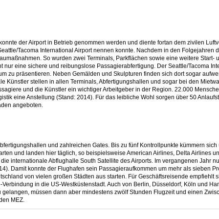
nnte der Airport in Betrieb genommen werden und diente fortan dem zivilen Luftve
eattle/Tacoma International Airport nennen konnte. Nachdem in den Folgejahren di
umaßnahmen. So wurden zwei Terminals, Parkflächen sowie eine weitere Start-
ht nur eine sichere und reibungslose Passagierabfertigung. Der Seattle/Tacoma Inte
 Raum zu präsentieren. Neben Gemälden und Skulpturen finden sich dort sogar aufwe
le Künstler stellen in allen Terminals, Abfertigungshallen und sogar bei den Mietw
ssagiere und die Künstler ein wichtiger Arbeitgeber in der Region. 22.000 Mensche
stik eine Anstellung (Stand: 2014). Für das leibliche Wohl sorgen über 50 Anlaufst
läden angeboten.
Abfertigungshallen und zahlreichen Gates. Bis zu fünf Kontrollpunkte kümmern sic
rten und landen hier täglich, so beispielsweise American Airlines, Delta Airlines u
ie internationale Abflughalle South Satellite des Airports. Im vergangenen Jahr nu
2014). Damit konnte der Flughafen sein Passagieraufkommen um mehr als sieben Pr
chland von vielen großen Städten aus starten. Für Geschäftsreisende empfiehlt s
stop-Verbindung in die US-Westküstenstadt. Auch von Berlin, Düsseldorf, Köln und 
zu gelangen, müssen dann aber mindestens zwölf Stunden Flugzeit und einen Zwis
nden MEZ.