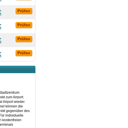
€
Prüfen
€
Prüfen
€
Prüfen
€
Prüfen
Stadtzentrum
ekt zum Airport.
 Airport wieder.
nnel können die
irekt gegenüber des
ür individuelle
n kostenfreien
Terminals