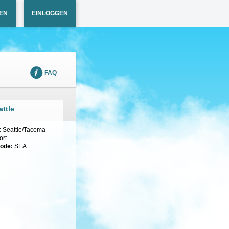
EN
EINLOGGEN
FAQ
ttle
:
Seattle/Tacoma
ort
code:
SEA