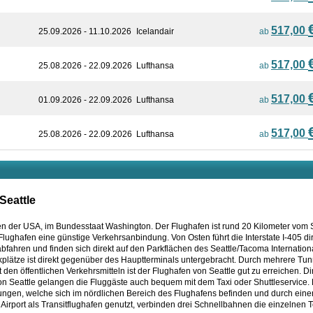
517,00
25.09.2026 - 11.10.2026
Icelandair
ab
517,00
25.08.2026 - 22.09.2026
Lufthansa
ab
517,00
01.09.2026 - 22.09.2026
Lufthansa
ab
517,00
25.08.2026 - 22.09.2026
Lufthansa
ab
Seattle
en der USA, im Bundesstaat Washington. Der Flughafen ist rund 20 Kilometer vom 
 Flughafen eine günstige Verkehrsanbindung. Von Osten führt die Interstate I-405 dir
hren und finden sich direkt auf den Parkflächen des Seattle/Tacoma International
rkplätze ist direkt gegenüber des Hauptterminals untergebracht. Durch mehrere Tu
en öffentlichen Verkehrsmitteln ist der Flughafen von Seattle gut zu erreichen. D
on Seattle gelangen die Fluggäste auch bequem mit dem Taxi oder Shuttleservice. F
etungen, welche sich im nördlichen Bereich des Flughafens befinden und durch eine
l Airport als Transitflughafen genutzt, verbinden drei Schnellbahnen die einzelnen 