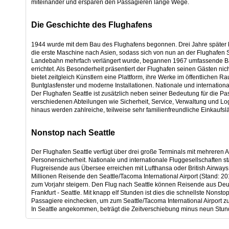
miteinander und ersparen den Passagieren lange Wege.
Die Geschichte des Flughafens
1944 wurde mit dem Bau des Flughafens begonnen. Drei Jahre später ko
die erste Maschine nach Asien, sodass sich von nun an der Flughafen S
Landebahn mehrfach verlängert wurde, begannen 1967 umfassende Ba
errichtet. Als Besonderheit präsentiert der Flughafen seinen Gästen nic
bietet zeitgleich Künstlern eine Plattform, ihre Werke im öffentlichen
Buntglasfenster und moderne Installationen. Nationale und internationa
Der Flughafen Seattle ist zusätzlich neben seiner Bedeutung für die Pa
verschiedenen Abteilungen wie Sicherheit, Service, Verwaltung und Logi
hinaus werden zahlreiche, teilweise sehr familienfreundliche Einkaufs
Nonstop nach Seattle
Der Flughafen Seattle verfügt über drei große Terminals mit mehreren 
Personensicherheit. Nationale und internationale Fluggesellschaften sta
Flugreisende aus Übersee erreichen mit Lufthansa oder British Airways d
Millionen Reisende den Seattle/Tacoma International Airport (Stand: 
zum Vorjahr steigern. Den Flug nach Seattle können Reisende aus Deuts
Frankfurt - Seattle. Mit knapp elf Stunden ist dies die schnellste Non
Passagiere einchecken, um zum Seattle/Tacoma International Airport 
In Seattle angekommen, beträgt die Zeitverschiebung minus neun Stu