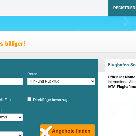
REGISTRIER
Flughafen Sea
Route
Offizieller Name
International Airp
IATA-Flughafen
it. Flex.
Direktflüge bevorzugt
s:
Angebote finden