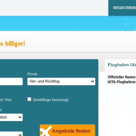
REGISTRIER
Flughafen Ul
Route
Offizieller Name
IATA-Flughafen
it. Flex.
Direktflüge bevorzugt
s:
Angebote finden