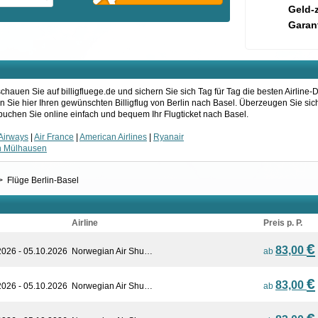
Geld-
Garant
auen Sie auf billigfluege.de und sichern Sie sich Tag für Tag die besten Airline-
n Sie hier Ihren gewünschten Billigflug von Berlin nach Basel. Überzeugen Sie sic
uchen Sie online einfach und bequem Ihr Flugticket nach Basel.
 Airways
|
Air France
|
American Airlines
|
Ryanair
n Mülhausen
>
Flüge Berlin-Basel
Airline
Preis p. P.
€
83,00
2026 - 05.10.2026
Norwegian Air Shu…
ab
€
83,00
2026 - 05.10.2026
Norwegian Air Shu…
ab