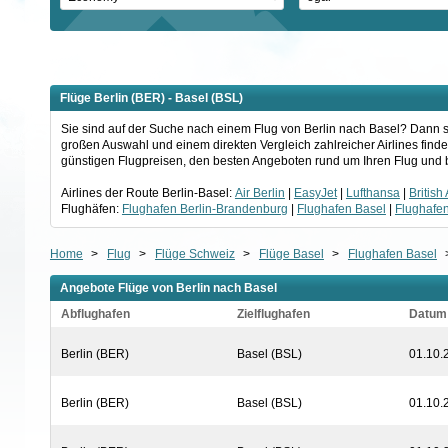
Flüge Berlin (BER) - Basel (BSL)
Sie sind auf der Suche nach einem Flug von Berlin nach Basel? Dann sch
großen Auswahl und einem direkten Vergleich zahlreicher Airlines finde
günstigen Flugpreisen, den besten Angeboten rund um Ihren Flug und b
Airlines der Route Berlin-Basel:
Air Berlin
|
EasyJet
|
Lufthansa
|
British
Flughäfen:
Flughafen Berlin-Brandenburg
|
Flughafen Basel
|
Flughafe
Home
>
Flug
>
Flüge Schweiz
>
Flüge Basel
>
Flughafen Basel
Angebote Flüge von Berlin nach Basel
Abflughafen
Zielflughafen
Datum
Berlin (BER)
Basel (BSL)
01.10.
Berlin (BER)
Basel (BSL)
01.10.