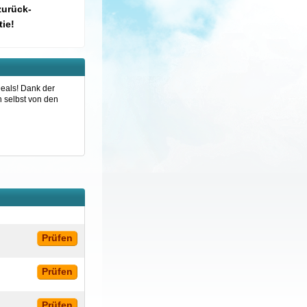
zurück-
ie!
Deals! Dank der
h selbst von den
Prüfen
Prüfen
Prüfen