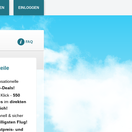
EN
EINLOGGEN
FAQ
eile
sationelle
e-Deals!
 Klick -
550
es
im
direkten
ich!
nell & sicher
illigsten Flug!
tpreis- und