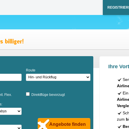
REGISTRIER
Ihre Vort
Route
Sen
Airlin
Ein
it. Flex.
Direktflüge bevorzugt
Airlin
s:
Vergle
Sch
zum
b
Angebote finden
Bes