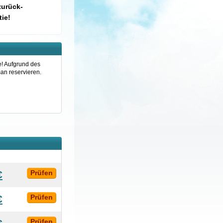
zurück-
ie!
e! Aufgrund des
an reservieren.
€
Prüfen
€
Prüfen
Prüfen