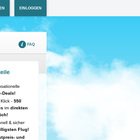
EN
EINLOGGEN
FAQ
eile
sationelle
e-Deals!
 Klick -
550
es
im
direkten
ich!
nell & sicher
illigsten Flug!
tpreis- und