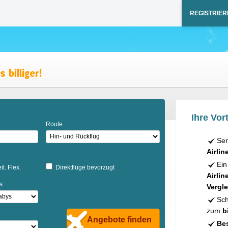
REGISTRIER
Ihre Vort
Route
Sen
Airlin
Ein
it. Flex.
Direktflüge bevorzugt
Airlin
s:
Vergle
Sch
zum
b
Angebote finden
Bes