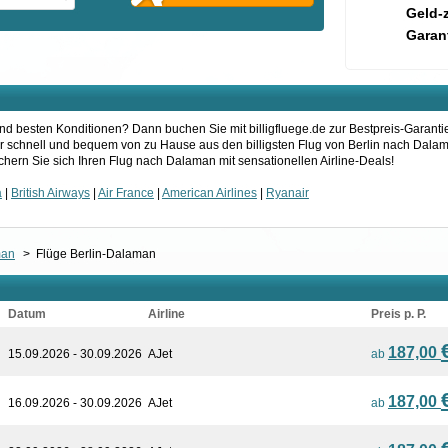
Geld-
Garant
d besten Konditionen? Dann buchen Sie mit billigfluege.de zur Bestpreis-Garanti
ier schnell und bequem von zu Hause aus den billigsten Flug von Berlin nach Dalam
chern Sie sich Ihren Flug nach Dalaman mit sensationellen Airline-Deals!
a
|
British Airways
|
Air France
|
American Airlines
|
Ryanair
man
>
Flüge Berlin-Dalaman
Datum
Airline
Preis p. P.
187,00
15.09.2026 - 30.09.2026
AJet
ab
187,00
16.09.2026 - 30.09.2026
AJet
ab