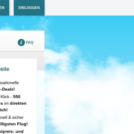
EN
EINLOGGEN
FAQ
eile
sationelle
e-Deals!
 Klick -
550
es
im
direkten
ich!
nell & sicher
illigsten Flug!
tpreis- und