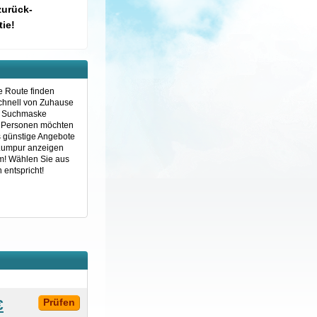
zurück-
ie!
e Route finden
schnell von Zuhause
ie Suchmaske
en Personen möchten
s günstige Angebote
a Lumpur anzeigen
em! Wählen Sie aus
 entspricht!
€
Prüfen