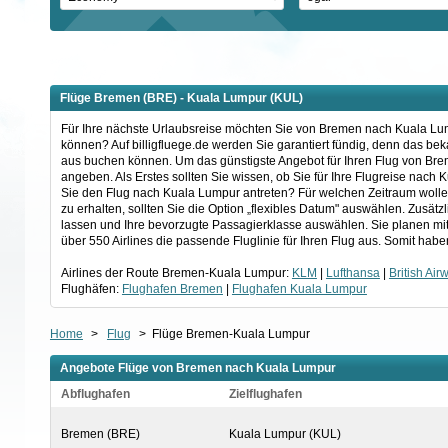
Flüge Bremen (BRE) - Kuala Lumpur (KUL)
Für Ihre nächste Urlaubsreise möchten Sie von Bremen nach Kuala Lumpu
können? Auf billigfluege.de werden Sie garantiert fündig, denn das be
aus buchen können. Um das günstigste Angebot für Ihren Flug von Bre
angeben. Als Erstes sollten Sie wissen, ob Sie für Ihre Flugreise nac
Sie den Flug nach Kuala Lumpur antreten? Für welchen Zeitraum wol
zu erhalten, sollten Sie die Option „flexibles Datum" auswählen. Zusät
lassen und Ihre bevorzugte Passagierklasse auswählen. Sie planen mi
über 550 Airlines die passende Fluglinie für Ihren Flug aus. Somit ha
Airlines der Route Bremen-Kuala Lumpur:
KLM
|
Lufthansa
|
British Air
Flughäfen:
Flughafen Bremen
|
Flughafen Kuala Lumpur
Home
>
Flug
>
Flüge Bremen-Kuala Lumpur
Angebote Flüge von Bremen nach Kuala Lumpur
Abflughafen
Zielflughafen
Bremen (BRE)
Kuala Lumpur (KUL)