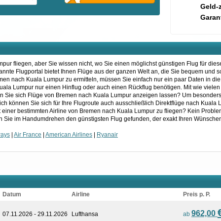
Geld-
Garant
r fliegen, aber Sie wissen nicht, wo Sie einen möglichst günstigen Flug für dies
kannte Flugportal bietet Ihnen Flüge aus der ganzen Welt an, die Sie bequem und 
men nach Kuala Lumpur zu ermitteln, müssen Sie einfach nur ein paar Daten in d
h Kuala Lumpur nur einen Hinflug oder auch einen Rückflug benötigen. Mit wie viel
len Sie sich Flüge von Bremen nach Kuala Lumpur anzeigen lassen? Um besonder
zlich können Sie sich für Ihre Flugroute auch ausschließlich Direktflüge nach Kual
t einer bestimmten Airline von Bremen nach Kuala Lumpur zu fliegen? Kein Probl
ben Sie im Handumdrehen den günstigsten Flug gefunden, der exakt Ihren Wünschen
ways
|
Air France
|
American Airlines
|
Ryanair
Datum
Airline
Preis p. P.
962,00
07.11.2026 - 29.11.2026
Lufthansa
ab