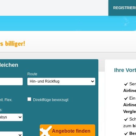
REGISTRIER
leichen
Ihre Vort
Route
Sen
Airlin
Ein
it. Flex.
Direktflüge bevorzugt
Airlin
s:
Vergle
Sch
zum
b
Angebote finden
Bes