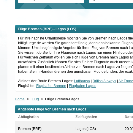
Flüge Bremen (BRE) - Lagos (LOS)
Für Ihre nächste Urlaubsreise möchten Sie von Bremen nach Lagos flieg
billigfluege.de werden Sie garantiert fündig, denn das bekannte Flugp
können. Um das günstigste Angebot für Ihren Flug von Bremen nach Lag
Sie wissen, ob Sie für Ihre Flugreise nach Lagos nur einen Hinflug od
Für welchen Zeitraum wollen Sie sich Flüge von Bremen nach Lagos anz
auswählen. Zusätzlich können Sie sich für Ihre Flugroute auch aussch
planen mit einer bestimmten Airline von Bremen nach Lagos zu fliegen?
haben Sie im Handumdrehen den günstigsten Flug gefunden, der exakt
Airlines der Route Bremen-Lagos:
Lufthansa
|
British Airways
|
Air Fran
Flughäfen:
Flughafen Bremen
|
Flughafen Lagos
Home
>
Flug
>
Flüge Bremen-Lagos
Angebote Flüge von Bremen nach Lagos
Abflughafen
Zielflughafen
Dat
Bremen (BRE)
Lagos (LOS)
20.0