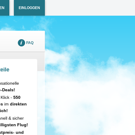
EN
EINLOGGEN
FAQ
eile
sationelle
e-Deals!
 Klick -
550
es
im
direkten
ich!
nell & sicher
illigsten Flug!
tpreis- und