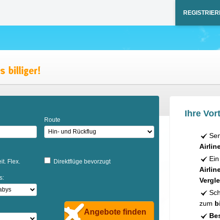
REGISTRIER
Ihre Vort
Route
Sen
Airlin
Ein
it. Flex.
Direktflüge bevorzugt
Airlin
s:
Vergle
Sch
zum
b
Angebote finden
Bes