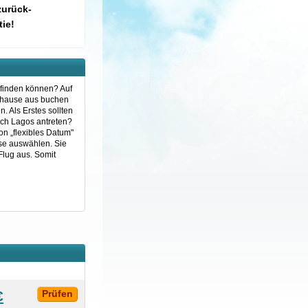
zurück-
ie!
 finden können? Auf
Zuhause aus buchen
 Als Erstes sollten
ach Lagos antreten?
n „flexibles Datum"
sse auswählen. Sie
Flug aus. Somit
€
Prüfen