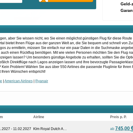
Geld-
Garant
en, aber Sie wissen nicht, wo Sie einen möglichst günstigen Flug für diese Route
ortal bietet Ihnen Flüge aus der ganzen Welt an, die Sie bequem und schnell von 
os zu ermitteln, müssen Sie einfach nur ein paar Daten in die Suchmaske angeben.
er auch einen Rückflug benötigen. Mit wie vielen Personen möchten Sie den Flug n
eigen lassen? Um besonders günstige Angebote zu erhalten, sollten Sie die Optio
ließlich Direktflüge nach Lagos anzeigen lassen und Ihre bevorzugte Passagierkla
 Kein Problem! Wählen Sie aus über 550 Airlines die passende Fluglinie für Ihren 
 Ihren Wünschen entspricht!
ce
|
American Airlines
|
Ryanair
um
Airline
Preis p. P.
745,00
1.2027 - 11.02.2027
Klm Royal Dutch A…
ab