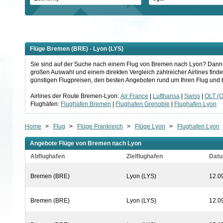
Flüge Bremen (BRE) - Lyon (LYS)
Sie sind auf der Suche nach einem Flug von Bremen nach Lyon? Dann sch
großen Auswahl und einem direkten Vergleich zahlreicher Airlines find
günstigen Flugpreisen, den besten Angeboten rund um Ihren Flug und b
Airlines der Route Bremen-Lyon:
Air France
|
Lufthansa
|
Swiss
|
OLT (O
Flughäfen:
Flughafen Bremen
|
Flughafen Grenoble
|
Flughafen Lyon
Home
>
Flug
>
Flüge Frankreich
>
Flüge Lyon
>
Flughafen Lyon
Angebote Flüge von Bremen nach Lyon
Abflughafen
Zielflughafen
Dat
Bremen (BRE)
Lyon (LYS)
12.0
Bremen (BRE)
Lyon (LYS)
12.0