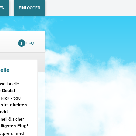
EN
EINLOGGEN
FAQ
eile
sationelle
e-Deals!
 Klick -
550
es
im
direkten
ich!
nell & sicher
illigsten Flug!
tpreis- und