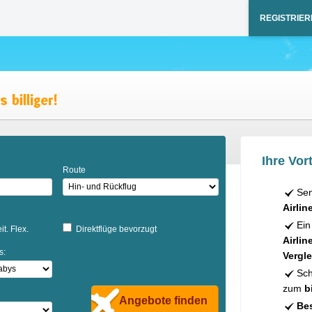
REGISTRIER
Ihre Vort
Route
Sen
Airlin
Ein
it. Flex.
Direktflüge bevorzugt
Airlin
s:
Vergle
Sch
zum
b
Angebote finden
Bes