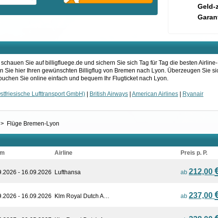
Geld-
Garant
auen Sie auf billigfluege.de und sichern Sie sich Tag für Tag die besten Airline
en Sie hier Ihren gewünschten Billigflug von Bremen nach Lyon. Überzeugen Sie si
uchen Sie online einfach und bequem Ihr Flugticket nach Lyon.
stfriesische Lufttransport GmbH)
|
British Airways
|
American Airlines
|
Ryanair
>
Flüge Bremen-Lyon
um
Airline
Preis p. P.
212,00
9.2026 - 16.09.2026
Lufthansa
ab
237,00
9.2026 - 16.09.2026
Klm Royal Dutch A…
ab