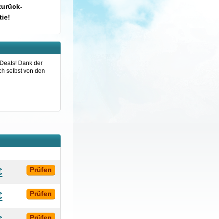
zurück-
ie!
-Deals! Dank der
ch selbst von den
€
Prüfen
€
Prüfen
Prüfen