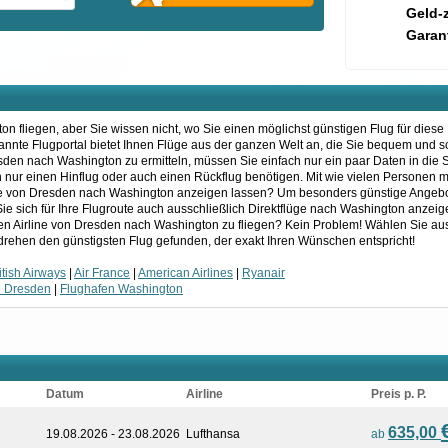
Geld-
Garant
 fliegen, aber Sie wissen nicht, wo Sie einen möglichst günstigen Flug für diese
kannte Flugportal bietet Ihnen Flüge aus der ganzen Welt an, die Sie bequem und 
sden nach Washington zu ermitteln, müssen Sie einfach nur ein paar Daten in di
on nur einen Hinflug oder auch einen Rückflug benötigen. Mit wie vielen Personen 
ge von Dresden nach Washington anzeigen lassen? Um besonders günstige Angebot
Sie sich für Ihre Flugroute auch ausschließlich Direktflüge nach Washington anzeig
n Airline von Dresden nach Washington zu fliegen? Kein Problem! Wählen Sie aus
drehen den günstigsten Flug gefunden, der exakt Ihren Wünschen entspricht!
itish Airways
|
Air France
|
American Airlines
|
Ryanair
n Dresden
|
Flughafen Washington
Datum
Airline
Preis p. P.
635,00
19.08.2026 - 23.08.2026
Lufthansa
ab