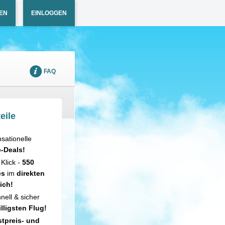
EN
EINLOGGEN
FAQ
eile
sationelle
e-Deals!
 Klick -
550
es
im
direkten
ich!
nell & sicher
illigsten Flug!
tpreis- und