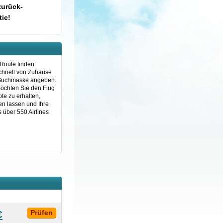
zurück-
ie!
 Route finden
schnell von Zuhause
e Suchmaske angeben.
möchten Sie den Flug
e zu erhalten,
en lassen und Ihre
 über 550 Airlines
€
Prüfen