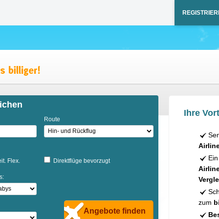
REGISTRIER
ichen
Ihre Vort
Route
Sen
Airlin
Ein
it. Flex.
Direktflüge bevorzugt
Airlin
s:
Vergle
Sch
zum
b
Angebote finden
Bes