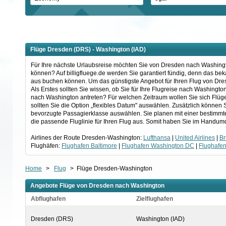
Flüge Dresden (DRS) - Washington (IAD)
Für Ihre nächste Urlaubsreise möchten Sie von Dresden nach Washington
können? Auf billigfluege.de werden Sie garantiert fündig, denn das be
aus buchen können. Um das günstigste Angebot für Ihren Flug von Dre
Als Erstes sollten Sie wissen, ob Sie für Ihre Flugreise nach Washingt
nach Washington antreten? Für welchen Zeitraum wollen Sie sich Flü
sollten Sie die Option „flexibles Datum" auswählen. Zusätzlich können 
bevorzugte Passagierklasse auswählen. Sie planen mit einer bestimmte
die passende Fluglinie für Ihren Flug aus. Somit haben Sie im Handum
Airlines der Route Dresden-Washington:
Lufthansa
|
United Airlines
|
Br
Flughäfen:
Flughafen Baltimore
|
Flughafen Washington DC
|
Flughafe
Home
>
Flug
>
Flüge Dresden-Washington
Angebote Flüge von Dresden nach Washington
Abflughafen
Zielflughafen
Dresden (DRS)
Washington (IAD)