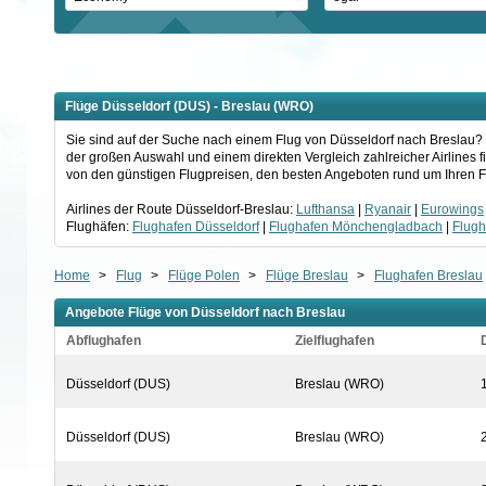
Flüge Düsseldorf (DUS) - Breslau (WRO)
Sie sind auf der Suche nach einem Flug von Düsseldorf nach Breslau? D
der großen Auswahl und einem direkten Vergleich zahlreicher Airlines f
von den günstigen Flugpreisen, den besten Angeboten rund um Ihren Fl
Airlines der Route Düsseldorf-Breslau:
Lufthansa
|
Ryanair
|
Eurowings
Flughäfen:
Flughafen Düsseldorf
|
Flughafen Mönchengladbach
|
Flug
Home
>
Flug
>
Flüge Polen
>
Flüge Breslau
>
Flughafen Breslau
Angebote Flüge von Düsseldorf nach Breslau
Abflughafen
Zielflughafen
Düsseldorf (DUS)
Breslau (WRO)
Düsseldorf (DUS)
Breslau (WRO)