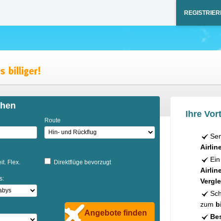
REGISTRIER
chen
Ihre Vort
Route
Sen
Airlin
Ein
it. Flex.
Direktflüge bevorzugt
Airlin
s:
Vergle
Sch
zum
b
Angebote finden
Bes