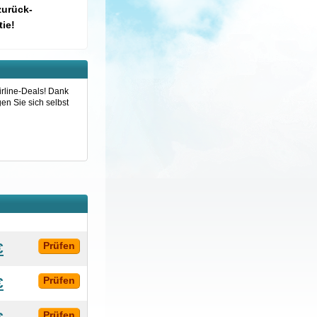
zurück-
ie!
irline-Deals! Dank
en Sie sich selbst
€
Prüfen
€
Prüfen
Prüfen