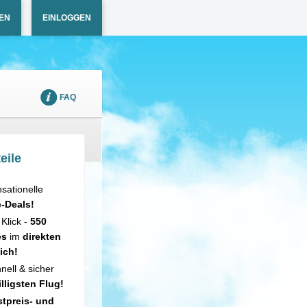
EN
EINLOGGEN
FAQ
eile
sationelle
e-Deals!
 Klick -
550
es
im
direkten
ich!
nell & sicher
illigsten Flug!
tpreis- und