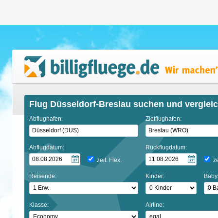
Flug Düsseldorf-Breslau suchen und verglei
Abflughafen:
Zielflughafen:
Abflugdatum:
Rückflugdatum:
zeit. Flex.
ze
Reisende:
Kinder:
Baby
Klasse:
Airline: