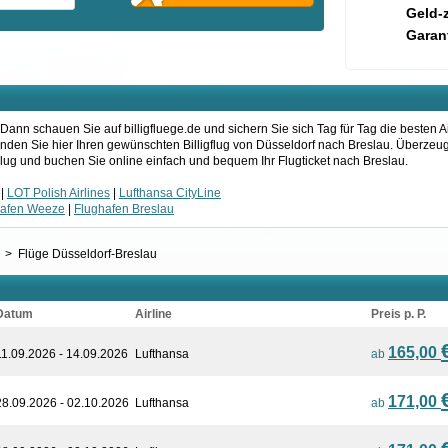
Geld-
Garant
ann schauen Sie auf billigfluege.de und sichern Sie sich Tag für Tag die besten A
inden Sie hier Ihren gewünschten Billigflug von Düsseldorf nach Breslau. Überzeug
ug und buchen Sie online einfach und bequem Ihr Flugticket nach Breslau.
|
LOT Polish Airlines
|
Lufthansa CityLine
hafen Weeze
|
Flughafen Breslau
>
Flüge Düsseldorf-Breslau
Datum
Airline
Preis p. P.
165,00
11.09.2026 - 14.09.2026
Lufthansa
ab
171,00
28.09.2026 - 02.10.2026
Lufthansa
ab