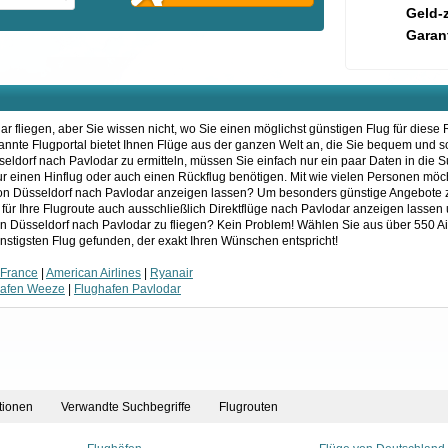
Geld-
Garant
 fliegen, aber Sie wissen nicht, wo Sie einen möglichst günstigen Flug für diese 
kannte Flugportal bietet Ihnen Flüge aus der ganzen Welt an, die Sie bequem und 
eldorf nach Pavlodar zu ermitteln, müssen Sie einfach nur ein paar Daten in di
 nur einen Hinflug oder auch einen Rückflug benötigen. Mit wie vielen Personen mö
von Düsseldorf nach Pavlodar anzeigen lassen? Um besonders günstige Angebote zu
 für Ihre Flugroute auch ausschließlich Direktflüge nach Pavlodar anzeigen lassen
on Düsseldorf nach Pavlodar zu fliegen? Kein Problem! Wählen Sie aus über 550 Ai
nstigsten Flug gefunden, der exakt Ihren Wünschen entspricht!
 France
|
American Airlines
|
Ryanair
hafen Weeze
|
Flughafen Pavlodar
tionen
Verwandte Suchbegriffe
Flugrouten