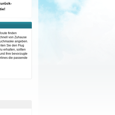
zurück-
ie!
Route finden
schnell von Zuhause
e Suchmaske angeben.
chten Sie den Flug
 erhalten, sollten
 und Ihre bevorzugte
rlines die passende