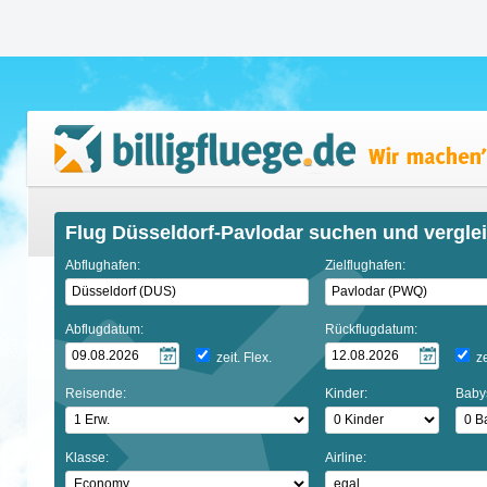
Flug Düsseldorf-Pavlodar suchen und vergle
Abflughafen:
Zielflughafen:
Abflugdatum:
Rückflugdatum:
zeit. Flex.
ze
Reisende:
Kinder:
Baby
Klasse:
Airline: