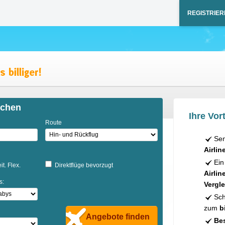
REGISTRIER
ichen
Ihre Vort
Route
Sen
Airlin
Ein
it. Flex.
Direktflüge bevorzugt
Airlin
s:
Vergle
Sch
zum
b
Angebote finden
Bes