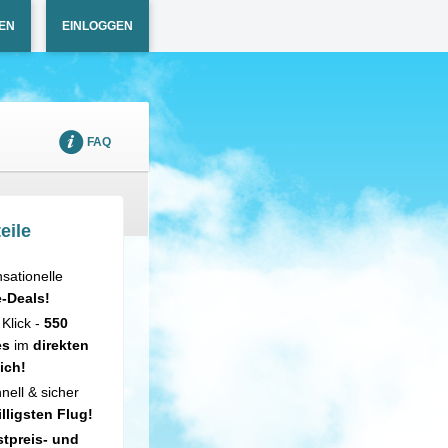
EN
EINLOGGEN
FAQ
eile
sationelle
e-Deals!
 Klick -
550
es
im
direkten
ich!
nell & sicher
illigsten Flug!
tpreis- und