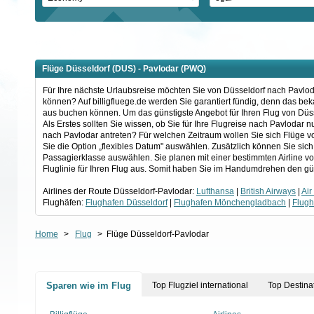
Flüge Düsseldorf (DUS) - Pavlodar (PWQ)
Für Ihre nächste Urlaubsreise möchten Sie von Düsseldorf nach Pavlodar
können? Auf billigfluege.de werden Sie garantiert fündig, denn das be
aus buchen können. Um das günstigste Angebot für Ihren Flug von Düss
Als Erstes sollten Sie wissen, ob Sie für Ihre Flugreise nach Pavlodar
nach Pavlodar antreten? Für welchen Zeitraum wollen Sie sich Flüge 
Sie die Option „flexibles Datum" auswählen. Zusätzlich können Sie sich
Passagierklasse auswählen. Sie planen mit einer bestimmten Airline v
Fluglinie für Ihren Flug aus. Somit haben Sie im Handumdrehen den gü
Airlines der Route Düsseldorf-Pavlodar:
Lufthansa
|
British Airways
|
Air
Flughäfen:
Flughafen Düsseldorf
|
Flughafen Mönchengladbach
|
Flug
Home
>
Flug
>
Flüge Düsseldorf-Pavlodar
Sparen wie im Flug
Top Flugziel international
Top Destina