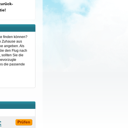
zurück-
ie!
ute finden können?
on Zuhause aus
ske angeben. Als
 Sie den Flug nach
sollten Sie die
 bevorzugte
nes die passende
€
Prüfen