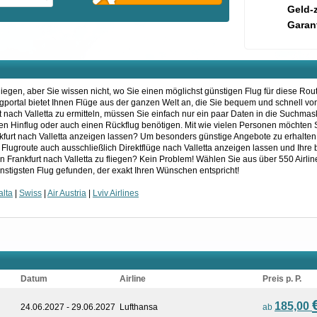
Geld-
Garant
fliegen, aber Sie wissen nicht, wo Sie einen möglichst günstigen Flug für diese Ro
lugportal bietet Ihnen Flüge aus der ganzen Welt an, die Sie bequem und schnell v
 nach Valletta zu ermitteln, müssen Sie einfach nur ein paar Daten in die Suchma
 einen Hinflug oder auch einen Rückflug benötigen. Mit wie vielen Personen möchten
kfurt nach Valletta anzeigen lassen? Um besonders günstige Angebote zu erhalten, 
e Flugroute auch ausschließlich Direktflüge nach Valletta anzeigen lassen und Ihre
n Frankfurt nach Valletta zu fliegen? Kein Problem! Wählen Sie aus über 550 Airli
nstigsten Flug gefunden, der exakt Ihren Wünschen entspricht!
alta
|
Swiss
|
Air Austria
|
Lviv Airlines
Datum
Airline
Preis p. P.
185,00
24.06.2027 - 29.06.2027
Lufthansa
ab