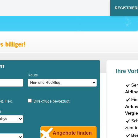
REGISTRIER
en
Ihre Vort
Route
Sen
Airlin
Ein
it. Flex.
Direktflüge bevorzugt
Airlin
s:
Vergle
Sch
zum
b
Angebote finden
Bes