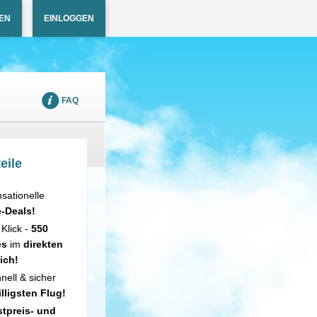
EN
EINLOGGEN
FAQ
eile
sationelle
e-Deals!
 Klick -
550
es
im
direkten
ich!
nell & sicher
illigsten Flug!
tpreis- und