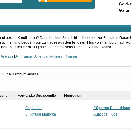
Geld-
Garant
d besten Konditionen? Dann buchen Sie mit billigfluege.de zur Bestpreis-Garanti
hier schnell und bequem von zu Hause aus den billigsten Flug von Hamburg nach Ad
hern Sie sich Ihren Flug nach Adana mit sensationellen Airline-Deals!
h Airways
|
Air France
|
American Airlines
|
Ryanair
>
Flüge Hamburg-Adana
tionen
Verwandte Suchbegriffe
Flugrouten
Flughäfen
Flüge von Deutschland
Billigflüge Mallorca
Günstige Fluge