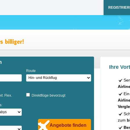
REGISTRIER
n
Ihre Vort
Route
Sen
Airlin
Ein
it. Flex.
Direktflüge bevorzugt
Airlin
s:
Vergle
Sch
zum
b
Angebote finden
Bes