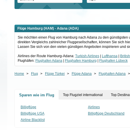
Flüge Hamburg (HAM) - Adana (ADA)
Sie möchten einen Flug von Hamburg nach Adana zu den günstigsten un
direkten Vergleichs zahlreicher Fluggesellschaften, können Sie sich 
Lassen Sie sich von den vielen günstigen Angeboten inspirieren und sic
Airlines der Route Hamburg-Adana:
Turkish Airlines
|
Lufthansa
|
Britis
Flughäfen:
Flughafen Adana
|
Flughafen Hamburg
|
Flughafen Lübeck
Home
>
Flug
>
Flüge Türkei
>
Flüge Adana
>
Flughafen Adana
Sparen wie im Flug
Top Flugziel international
Top Destina
Billigflüge
Airlines
Billigflüge USA
Billigflüge Deutschland
Airline Blacklist