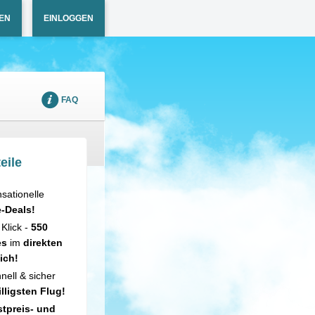
EN
EINLOGGEN
FAQ
eile
sationelle
e-Deals!
 Klick -
550
es
im
direkten
ich!
nell & sicher
illigsten Flug!
tpreis- und