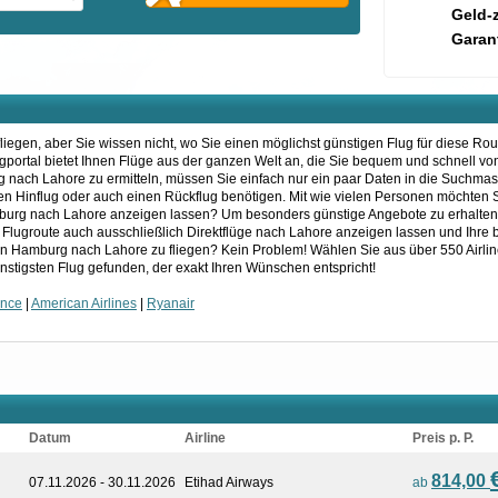
Geld-
Garant
iegen, aber Sie wissen nicht, wo Sie einen möglichst günstigen Flug für diese Ro
lugportal bietet Ihnen Flüge aus der ganzen Welt an, die Sie bequem und schnell v
 nach Lahore zu ermitteln, müssen Sie einfach nur ein paar Daten in die Suchma
einen Hinflug oder auch einen Rückflug benötigen. Mit wie vielen Personen möchten 
burg nach Lahore anzeigen lassen? Um besonders günstige Angebote zu erhalten, 
re Flugroute auch ausschließlich Direktflüge nach Lahore anzeigen lassen und Ihre
von Hamburg nach Lahore zu fliegen? Kein Problem! Wählen Sie aus über 550 Airli
nstigsten Flug gefunden, der exakt Ihren Wünschen entspricht!
ance
|
American Airlines
|
Ryanair
Datum
Airline
Preis p. P.
814,00
07.11.2026 - 30.11.2026
Etihad Airways
ab