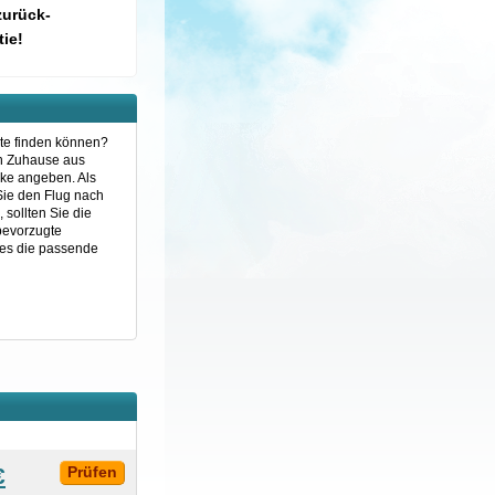
zurück-
ie!
ute finden können?
on Zuhause aus
ske angeben. Als
Sie den Flug nach
sollten Sie die
 bevorzugte
nes die passende
€
Prüfen