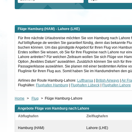
Flüge Hamburg (HAM) - Lahore (LHE)
Für Ihre nächste Urlaubsreise möchten Sie von Hamburg nach Lahore fl
Auf billigfluege.de werden Sie garantiert fündig, denn das bekannte F
buchen können. Um das günstigste Angebot für Ihren Flug von Hamburg
Erstes sollten Sie wissen, ob Sie für Ihre Flugreise nach Lahore nur 
Lahore antreten? Für welchen Zeitraum wollen Sie sich Flüge von Ham
Option „flexibles Datum" auswählen. Zusätzlich können Sie sich für Ih
Passagierklasse auswählen. Sie planen mit einer bestimmten Airline 
Fluglinie für Ihren Flug aus. Somit haben Sie im Handumdrehen den gü
Airlines der Route Hamburg-Lahore:
Lufthansa
|
British Airways
|
Air Fr
Flughäfen:
Flughafen Hamburg
|
Flughafen Lübeck
|
Flughafen Lahore
Home
>
Flug
>
Flüge Hamburg-Lahore
Angebote Flüge von Hamburg nach Lahore
Abflughafen
Zielflughafen
Hamburg (HAM)
Lahore (LHE)