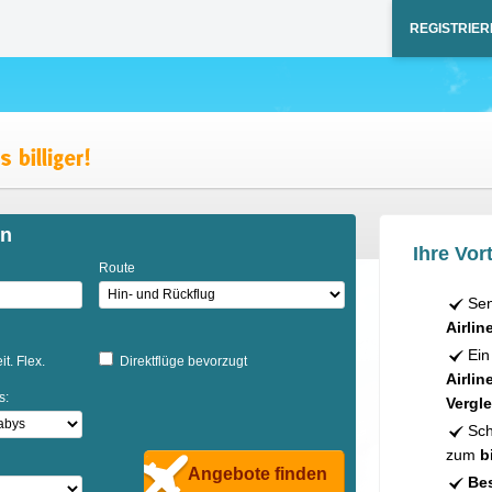
REGISTRIER
en
Ihre Vort
Route
Sen
Airlin
Ein
it. Flex.
Direktflüge bevorzugt
Airlin
s:
Vergle
Sch
zum
b
Angebote finden
Bes