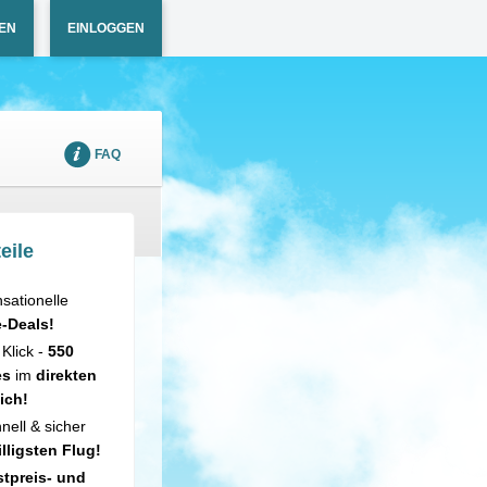
EN
EINLOGGEN
FAQ
eile
sationelle
e-Deals!
 Klick -
550
es
im
direkten
ich!
nell & sicher
illigsten Flug!
tpreis- und