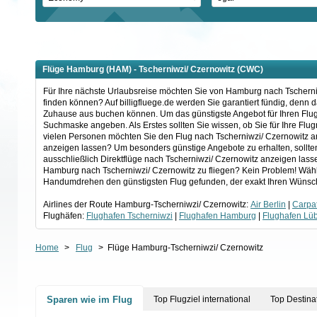
Flüge Hamburg (HAM) - Tscherniwzi/ Czernowitz (CWC)
Für Ihre nächste Urlaubsreise möchten Sie von Hamburg nach Tscherniwz
finden können? Auf billigfluege.de werden Sie garantiert fündig, denn
Zuhause aus buchen können. Um das günstigste Angebot für Ihren Flug 
Suchmaske angeben. Als Erstes sollten Sie wissen, ob Sie für Ihre Flu
vielen Personen möchten Sie den Flug nach Tscherniwzi/ Czernowitz a
anzeigen lassen? Um besonders günstige Angebote zu erhalten, sollten 
ausschließlich Direktflüge nach Tscherniwzi/ Czernowitz anzeigen lass
Hamburg nach Tscherniwzi/ Czernowitz zu fliegen? Kein Problem! Wählen
Handumdrehen den günstigsten Flug gefunden, der exakt Ihren Wünsch
Airlines der Route Hamburg-Tscherniwzi/ Czernowitz:
Air Berlin
|
Carpat
Flughäfen:
Flughafen Tscherniwzi
|
Flughafen Hamburg
|
Flughafen Lü
Home
>
Flug
>
Flüge Hamburg-Tscherniwzi/ Czernowitz
Sparen wie im Flug
Top Flugziel international
Top Destina