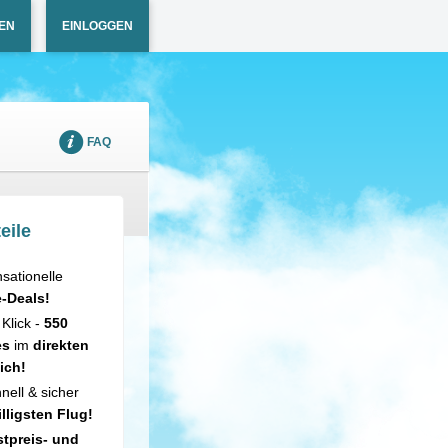
EN
EINLOGGEN
FAQ
eile
sationelle
e-Deals!
 Klick -
550
es
im
direkten
ich!
nell & sicher
illigsten Flug!
tpreis- und