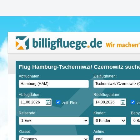
Flug Hamburg-Tscherniwzi/ Czernowitz such
Abflughafen:
Zielflughafen:
Abflugdatum:
Rückflugdatum:
zeit. Flex.
ze
Reisende:
Kinder:
Baby
Klasse:
Airline: