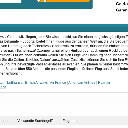
Geld-
Garant
i/ Czernowitz fliegen, aber Sie wissen nicht, wo Sie einen möglichst günstigen F
 das bekannte Flugportal bietet Ihnen Flüge aus der ganzen Welt an, die Sie beque
von Hamburg nach Tscherniwzi/ Czernowitz zu ermitteln, müssen Sie einfach nur e
greise nach Tscherniwzi/ Czernowitz nur einen Hinflug oder auch einen Rückflug be
ntreten? Für welchen Zeitraum wollen Sie sich Flüge von Hamburg nach Tscherniw
Sie die Option „flexibles Datum" auswählen. Zusätzlich können Sie sich für Ihre F
en und Ihre bevorzugte Passagierklasse auswählen. Sie planen mit einer bestimmte
 Sie aus über 550 Airlines die passende Fluglinie für Ihren Flug aus. Somit habe
en entspricht!
air
|
Lufthansa
|
British Airways
|
Air France
|
American Airlines
|
Ryanair
beck
tionen
Verwandte Suchbegriffe
Flugrouten