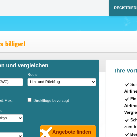
REGISTRIER
en und vergleichen
Ihre Vort
Route
Sen
Airlin
Ein
it. Flex.
Direktflüge bevorzugt
Airlin
s:
Vergle
Sch
zum
b
Angebote finden
Bes