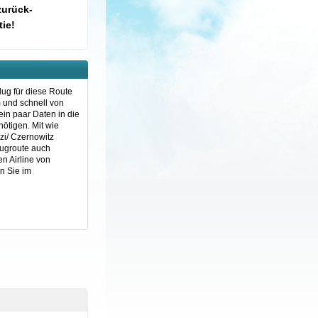
zurück-
ie!
lug für diese Route
m und schnell von
in paar Daten in die
nötigen. Mit wie
zi/ Czernowitz
lugroute auch
n Airline von
n Sie im