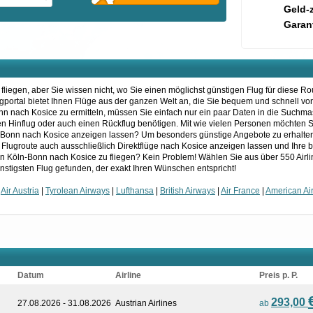
Geld-
Garant
liegen, aber Sie wissen nicht, wo Sie einen möglichst günstigen Flug für diese R
lugportal bietet Ihnen Flüge aus der ganzen Welt an, die Sie bequem und schnell v
n nach Kosice zu ermitteln, müssen Sie einfach nur ein paar Daten in die Suchm
inen Hinflug oder auch einen Rückflug benötigen. Mit wie vielen Personen möchten 
-Bonn nach Kosice anzeigen lassen? Um besonders günstige Angebote zu erhalten,
e Flugroute auch ausschließlich Direktflüge nach Kosice anzeigen lassen und Ihre 
on Köln-Bonn nach Kosice zu fliegen? Kein Problem! Wählen Sie aus über 550 Airl
nstigsten Flug gefunden, der exakt Ihren Wünschen entspricht!
|
Air Austria
|
Tyrolean Airways
|
Lufthansa
|
British Airways
|
Air France
|
American Air
Datum
Airline
Preis p. P.
293,00
27.08.2026 - 31.08.2026
Austrian Airlines
ab