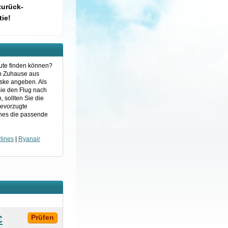
zurück-
ie!
oute finden können?
on Zuhause aus
aske angeben. Als
Sie den Flug nach
 sollten Sie die
bevorzugte
ines die passende
lines
|
Ryanair
€
Prüfen