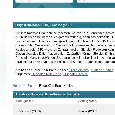
Flüge Köln-Bonn (CGN) - Kosice (KSC)
Für Ihre nächste Urlaubsreise möchten Sie von Köln-Bonn nach Kosice f
Auf billigfluege.de werden Sie garantiert fündig, denn das bekannte F
buchen können. Um das günstigste Angebot für Ihren Flug von Köln-Bon
Erstes sollten Sie wissen, ob Sie für Ihre Flugreise nach Kosice nur e
Kosice antreten? Für welchen Zeitraum wollen Sie sich Flüge von Köln
Option „flexibles Datum" auswählen. Zusätzlich können Sie sich für Ihr
Passagierklasse auswählen. Sie planen mit einer bestimmten Airline v
Fluglinie für Ihren Flug aus. Somit haben Sie im Handumdrehen den gü
Airlines der Route Köln-Bonn-Kosice:
Czech Airlines
|
Austrian Airlines
Flughäfen:
Flughafen Köln-Bonn
|
Flughafen Kosice
Home
>
Flug
>
Flüge Köln-Bonn-Kosice
Angebote Flüge von Köln-Bonn nach Kosice
Abflughafen
Zielflughafen
Köln/ Bonn (CGN)
Kosice (KSC)