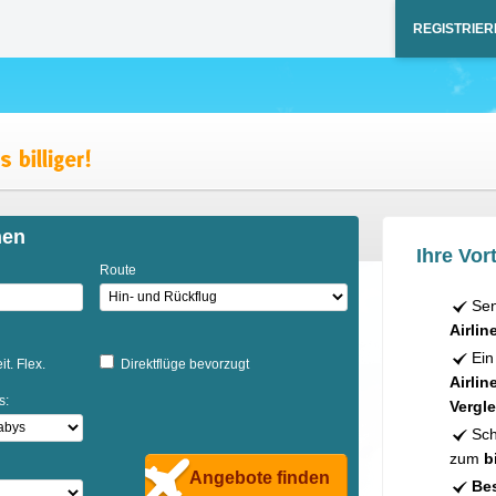
REGISTRIER
hen
Ihre Vort
Route
Sen
Airlin
Ein
it. Flex.
Direktflüge bevorzugt
Airlin
s:
Vergle
Sch
zum
b
Angebote finden
Bes