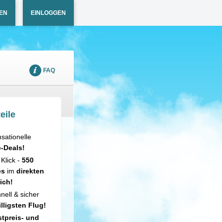
EN
EINLOGGEN
FAQ
eile
sationelle
e-Deals!
 Klick -
550
es
im
direkten
ich!
nell & sicher
illigsten Flug!
tpreis- und