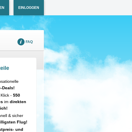
EN
EINLOGGEN
FAQ
eile
sationelle
e-Deals!
 Klick -
550
es
im
direkten
ich!
nell & sicher
illigsten Flug!
tpreis- und