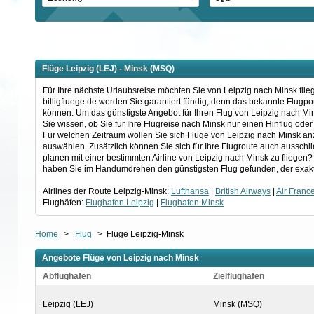
Flüge Leipzig (LEJ) - Minsk (MSQ)
Für Ihre nächste Urlaubsreise möchten Sie von Leipzig nach Minsk flie
billigfluege.de werden Sie garantiert fündig, denn das bekannte Flugp
können. Um das günstigste Angebot für Ihren Flug von Leipzig nach Min
Sie wissen, ob Sie für Ihre Flugreise nach Minsk nur einen Hinflug od
Für welchen Zeitraum wollen Sie sich Flüge von Leipzig nach Minsk an
auswählen. Zusätzlich können Sie sich für Ihre Flugroute auch ausschl
planen mit einer bestimmten Airline von Leipzig nach Minsk zu fliegen?
haben Sie im Handumdrehen den günstigsten Flug gefunden, der exakt
Airlines der Route Leipzig-Minsk:
Lufthansa
|
British Airways
|
Air Franc
Flughäfen:
Flughafen Leipzig
|
Flughafen Minsk
Home
>
Flug
>
Flüge Leipzig-Minsk
Angebote Flüge von Leipzig nach Minsk
Abflughafen
Zielflughafen
Leipzig (LEJ)
Minsk (MSQ)