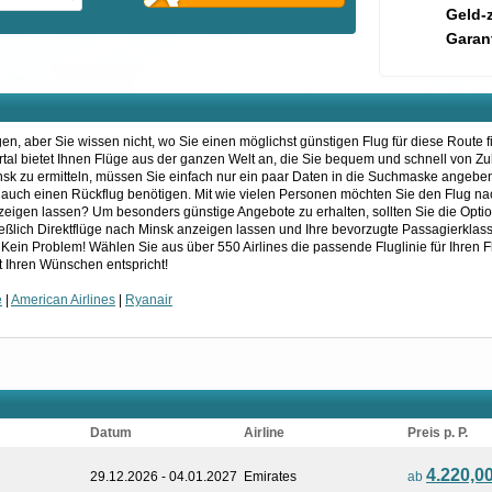
Geld-
Garant
gen, aber Sie wissen nicht, wo Sie einen möglichst günstigen Flug für diese Route
ortal bietet Ihnen Flüge aus der ganzen Welt an, die Sie bequem und schnell von 
sk zu ermitteln, müssen Sie einfach nur ein paar Daten in die Suchmaske angeben.
er auch einen Rückflug benötigen. Mit wie vielen Personen möchten Sie den Flug n
zeigen lassen? Um besonders günstige Angebote zu erhalten, sollten Sie die Optio
ießlich Direktflüge nach Minsk anzeigen lassen und Ihre bevorzugte Passagierklas
 Kein Problem! Wählen Sie aus über 550 Airlines die passende Fluglinie für Ihren F
 Ihren Wünschen entspricht!
e
|
American Airlines
|
Ryanair
Datum
Airline
Preis p. P.
4.220,0
29.12.2026 - 04.01.2027
Emirates
ab