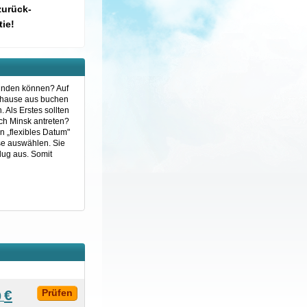
zurück-
ie!
 finden können? Auf
Zuhause aus buchen
 Als Erstes sollten
ach Minsk antreten?
n „flexibles Datum"
se auswählen. Sie
lug aus. Somit
€
Prüfen
0