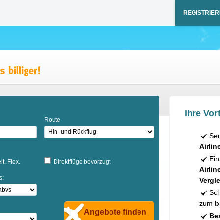
REGISTRIER
Ihre Vort
Route
Sen
Airlin
Ein
it. Flex.
Direktflüge bevorzugt
Airlin
s:
Vergle
Sch
zum
b
Angebote finden
Bes