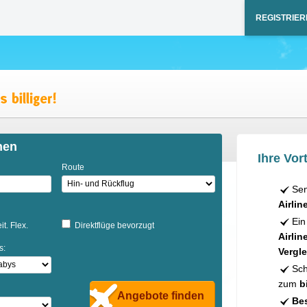
REGISTRIER
hen
Ihre Vort
Route
Sen
Airlin
Ein
it. Flex.
Direktflüge bevorzugt
Airlin
s:
Vergle
Sch
zum
b
Angebote finden
Bes