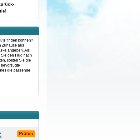
zurück-
ie!
oute finden können?
on Zuhause aus
aske angeben. Als
n Sie den Flug nach
n, sollten Sie die
e bevorzugte
ines die passende
€
Prüfen