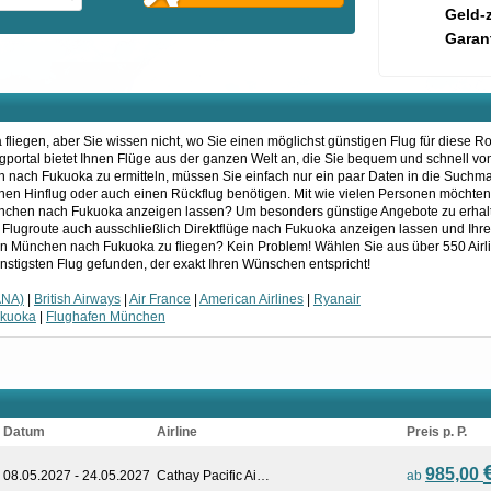
Geld-
Garant
liegen, aber Sie wissen nicht, wo Sie einen möglichst günstigen Flug für diese R
lugportal bietet Ihnen Flüge aus der ganzen Welt an, die Sie bequem und schnell v
 nach Fukuoka zu ermitteln, müssen Sie einfach nur ein paar Daten in die Suchm
 einen Hinflug oder auch einen Rückflug benötigen. Mit wie vielen Personen möchte
nchen nach Fukuoka anzeigen lassen? Um besonders günstige Angebote zu erhalte
re Flugroute auch ausschließlich Direktflüge nach Fukuoka anzeigen lassen und Ihr
von München nach Fukuoka zu fliegen? Kein Problem! Wählen Sie aus über 550 Airl
nstigsten Flug gefunden, der exakt Ihren Wünschen entspricht!
ANA)
|
British Airways
|
Air France
|
American Airlines
|
Ryanair
ukuoka
|
Flughafen München
Datum
Airline
Preis p. P.
985,00
08.05.2027 - 24.05.2027
Cathay Pacific Ai…
ab