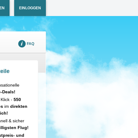
EN
EINLOGGEN
FAQ
eile
sationelle
e-Deals!
 Klick -
550
es
im
direkten
ich!
nell & sicher
illigsten Flug!
tpreis- und