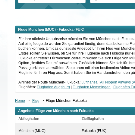
Flüge München (MUC) - Fukuoka (FUK)
Für Ihre nächste Urlaubsreise möchten Sie von München nach Fukuoka f
Auf billigfluege.de werden Sie garantiert fündig, denn das bekannte F
buchen können. Um das günstigste Angebot für Ihren Flug von München
Erstes sollten Sie wissen, ob Sie für Ihre Flugreise nach Fukuoka nur
Fukuoka antreten? Für welchen Zeitraum wollen Sie sich Flüge von Mü
Option „flexibles Datum" auswählen. Zusätzlich können Sie sich für Ih
Passagierklasse auswählen. Sie planen mit einer bestimmten Airline 
Fluglinie für Ihren Flug aus. Somit haben Sie im Handumdrehen den gü
Airlines der Route München-Fukuoka:
Lufthansa
|
All Nippon Airways (
Flughäfen:
Flughafen Augsburg
|
Flughafen Memmingen
|
Flughafen F
Home
>
Flug
>
Flüge München-Fukuoka
Angebote Flüge von München nach Fukuoka
Abflughafen
Zielflughafen
München (MUC)
Fukuoka (FUK)