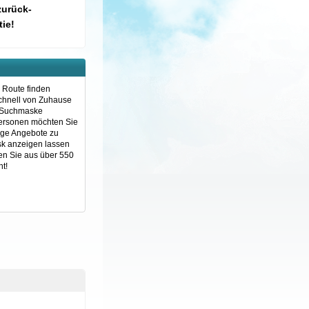
zurück-
ie!
e Route finden
schnell von Zuhause
e Suchmaske
 Personen möchten Sie
ige Angebote zu
rsk anzeigen lassen
en Sie aus über 550
t!