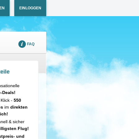
EN
EINLOGGEN
FAQ
eile
sationelle
e-Deals!
 Klick -
550
es
im
direkten
ich!
nell & sicher
illigsten Flug!
tpreis- und