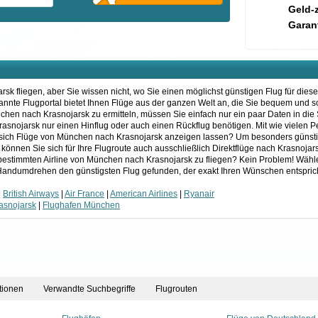
Geld-
Garant
k fliegen, aber Sie wissen nicht, wo Sie einen möglichst günstigen Flug für dies
kannte Flugportal bietet Ihnen Flüge aus der ganzen Welt an, die Sie bequem und 
chen nach Krasnojarsk zu ermitteln, müssen Sie einfach nur ein paar Daten in di
 Krasnojarsk nur einen Hinflug oder auch einen Rückflug benötigen. Mit wie vielen
e sich Flüge von München nach Krasnojarsk anzeigen lassen? Um besonders günst
h können Sie sich für Ihre Flugroute auch ausschließlich Direktflüge nach Krasnoja
 bestimmten Airline von München nach Krasnojarsk zu fliegen? Kein Problem! Wähl
m Handumdrehen den günstigsten Flug gefunden, der exakt Ihren Wünschen entsprich
|
British Airways
|
Air France
|
American Airlines
|
Ryanair
asnojarsk
|
Flughafen München
tionen
Verwandte Suchbegriffe
Flugrouten