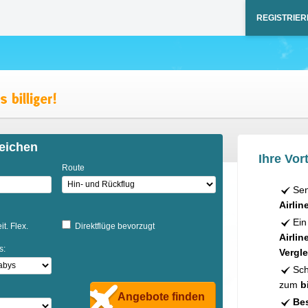
REGISTRIER
eichen
Ihre Vort
Route
Sen
Airlin
Ein
it. Flex.
Direktflüge bevorzugt
Airlin
s:
Vergle
Sch
zum
b
Angebote finden
Bes