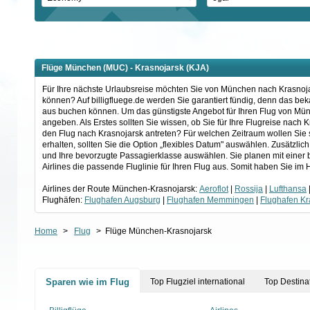
Flüge München (MUC) - Krasnojarsk (KJA)
Für Ihre nächste Urlaubsreise möchten Sie von München nach Krasnojars
können? Auf billigfluege.de werden Sie garantiert fündig, denn das be
aus buchen können. Um das günstigste Angebot für Ihren Flug von Mün
angeben. Als Erstes sollten Sie wissen, ob Sie für Ihre Flugreise nach
den Flug nach Krasnojarsk antreten? Für welchen Zeitraum wollen Si
erhalten, sollten Sie die Option „flexibles Datum" auswählen. Zusätzlic
und Ihre bevorzugte Passagierklasse auswählen. Sie planen mit einer
Airlines die passende Fluglinie für Ihren Flug aus. Somit haben Sie i
Airlines der Route München-Krasnojarsk:
Aeroflot
|
Rossija
|
Lufthansa
Flughäfen:
Flughafen Augsburg
|
Flughafen Memmingen
|
Flughafen Kr
Home
>
Flug
>
Flüge München-Krasnojarsk
Sparen wie im Flug
Top Flugziel international
Top Destina