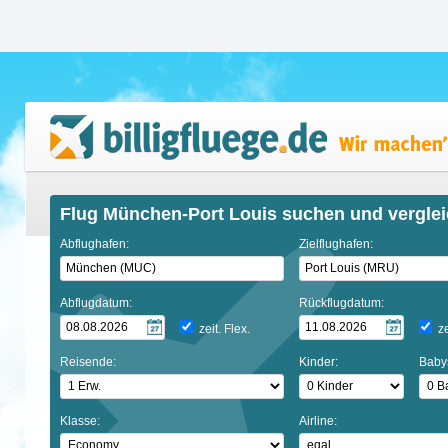
Flug München-Port Louis suchen und vergle
Abflughafen:
Zielflughafen:
Abflugdatum:
Rückflugdatum:
zeit. Flex.
ze
Reisende:
Kinder:
Baby
Klasse:
Airline: