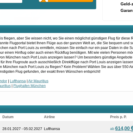
Geld-
Garant
 fliegen, aber Sie wissen nicht, wo Sie einen möglichst günstigen Flug für diese 
kannte Flugportal bietet Ihnen Flüge aus der ganzen Welt an, die Sie bequem und 
chen nach Port Louis zu ermitteln, müssen Sie einfach nur ein paar Daten in die
is nur einen Hinflug oder auch einen Rückflug benötigen. Mit wie vielen Personen m
 von München nach Port Louis anzeigen lassen? Um besonders günstige Angebote z
 für Ihre Flugroute auch ausschließlich Direktflüge nach Port Louis anzeigen lasse
on München nach Port Louis zu fliegen? Kein Problem! Wählen Sie aus über 550 Ai
nstigsten Flug gefunden, der exakt Ihren Wünschen entspricht!
ndor
|
Lufthansa
|
Air Mauritius
uritius
|
Flughafen München
Datum
Airline
Preis p. P.
614,00
28.01.2027 - 05.02.2027
Lufthansa
ab