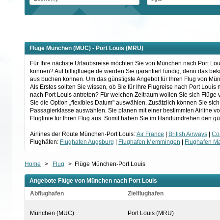
Flüge München (MUC) - Port Louis (MRU)
Für Ihre nächste Urlaubsreise möchten Sie von München nach Port Louis
können? Auf billigfluege.de werden Sie garantiert fündig, denn das be
aus buchen können. Um das günstigste Angebot für Ihren Flug von Mün
Als Erstes sollten Sie wissen, ob Sie für Ihre Flugreise nach Port Lou
nach Port Louis antreten? Für welchen Zeitraum wollen Sie sich Flüge
Sie die Option „flexibles Datum" auswählen. Zusätzlich können Sie sich
Passagierklasse auswählen. Sie planen mit einer bestimmten Airline v
Fluglinie für Ihren Flug aus. Somit haben Sie im Handumdrehen den gü
Airlines der Route München-Port Louis:
Air France
|
British Airways
|
Co
Flughäfen:
Flughafen Augsburg
|
Flughafen Memmingen
|
Flughafen Ma
Home
>
Flug
>
Flüge München-Port Louis
Angebote Flüge von München nach Port Louis
Abflughafen
Zielflughafen
München (MUC)
Port Louis (MRU)