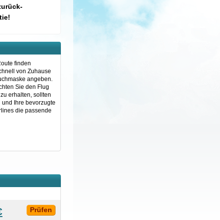
zurück-
ie!
Route finden
schnell von Zuhause
 Suchmaske angeben.
öchten Sie den Flug
u erhalten, sollten
n und Ihre bevorzugte
rlines die passende
€
Prüfen