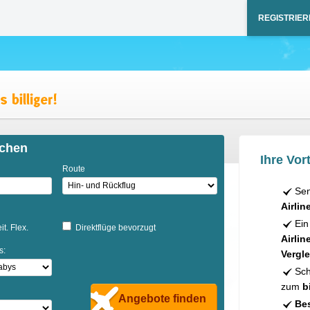
REGISTRIER
ichen
Ihre Vort
Route
Sen
Airlin
Ein
it. Flex.
Direktflüge bevorzugt
Airlin
s:
Vergle
Sch
zum
b
Angebote finden
Bes