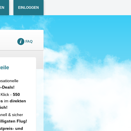
EN
EINLOGGEN
FAQ
eile
sationelle
e-Deals!
 Klick -
550
es
im
direkten
ich!
nell & sicher
illigsten Flug!
tpreis- und