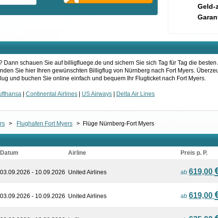
Geld-
Garant
Dann schauen Sie auf billigfluege.de und sichern Sie sich Tag für Tag die besten 
finden Sie hier Ihren gewünschten Billigflug von Nürnberg nach Fort Myers. Überzeu
ug und buchen Sie online einfach und bequem Ihr Flugticket nach Fort Myers.
ufthansa
|
Continental Airlines
|
US Airways
|
Delta Air Lines
rs
>
Flughafen Fort Myers
>
Flüge Nürnberg-Fort Myers
Datum
Airline
Preis p. P.
619,00
03.09.2026 - 10.09.2026
United Airlines
ab
619,00
03.09.2026 - 10.09.2026
United Airlines
ab