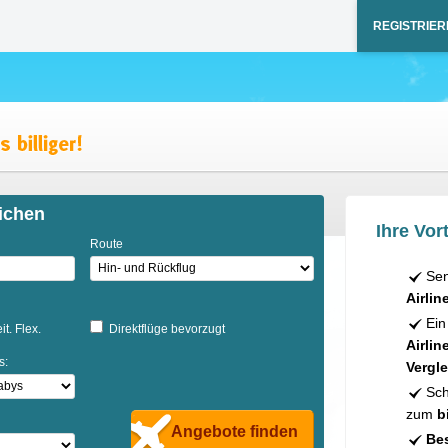
REGISTRIER
ichen
Ihre Vort
Route
Sen
Airlin
Ein
it. Flex.
Direktflüge bevorzugt
Airlin
s:
Vergle
Sch
zum
b
Angebote finden
Bes