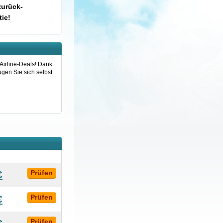
zurück-
ie!
Airline-Deals! Dank
gen Sie sich selbst
€
Prüfen
€
Prüfen
Prüfen