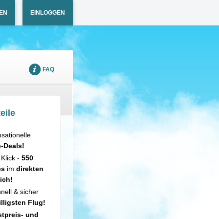
EN
EINLOGGEN
FAQ
eile
sationelle
e-Deals!
 Klick -
550
es
im
direkten
ich!
nell & sicher
illigsten Flug!
tpreis- und