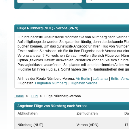
Flüge Nürnberg (NUE) - Verona (VRN)
Für Ihre nächste Urlaubsreise möchten Sie von Nürnberg nach Verona fl
Auf billigfluege.de werden Sie garantiert fündig, denn das bekannte F
buchen können. Um das günstigste Angebot für Ihren Flug von Nürnber
Erstes sollten Sie wissen, ob Sie für Ihre Flugreise nach Verona nur 
Verona antreten? Für welchen Zeitraum wollen Sie sich Flüge von Nür
Option „flexibles Datum" auswählen. Zusätzlich können Sie sich für Ih
Passagierklasse auswählen. Sie planen mit einer bestimmten Airline v
Fluglinie für Ihren Flug aus. Somit haben Sie im Handumdrehen den gü
Airlines der Route Nürnberg-Verona:
Air Berlin
|
Lufthansa
|
British Air
Flughäfen:
Flughafen Nürnberg
|
Flughafen Verona
Home
>
Flug
>
Flüge Nürnberg-Verona
Angebote Flüge von Nürnberg nach Verona
Abflughafen
Zielflughafen
Da
Nürnberg (NUE)
Verona (VRN)
17