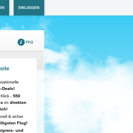
EN
EINLOGGEN
FAQ
eile
sationelle
e-Deals!
 Klick -
550
es
im
direkten
ich!
nell & sicher
illigsten Flug!
tpreis- und