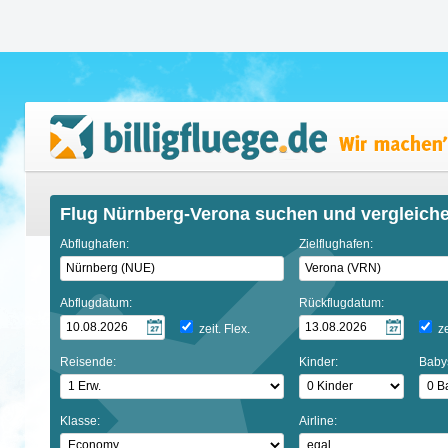
Flug Nürnberg-Verona suchen und vergleich
Abflughafen:
Zielflughafen:
Abflugdatum:
Rückflugdatum:
zeit. Flex.
ze
Reisende:
Kinder:
Baby
Klasse:
Airline: