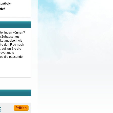
zurück-
ie!
ute finden können?
on Zuhause aus
ske angeben. Als
Sie den Flug nach
sollten Sie die
 bevorzugte
nes die passende
€
Prüfen