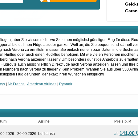
Geld-
Garant
iegen, aber Sie wissen nicht, wo Sie einen möglichst günstigen Flug für diese Ro
lugportal bietet Ihnen Flüge aus der ganzen Welt an, die Sie bequem und schnell v
g nach Verona zu ermitteln, müssen Sie einfach nur ein paar Daten in die Suchma
einen Hinflug oder auch einen Rückflug benötigen. Mit wie vielen Personen möchten 
nberg nach Verona anzeigen lassen? Um besonders günstige Angebote zu erhalten, 
re Flugroute auch ausschließlich Direktflüge nach Verona anzeigen lassen und Ihre
on Nürnberg nach Verona zu fliegen? Kein Problem! Wählen Sie aus über 550 Airli
nstigsten Flug gefunden, der exakt Ihren Wünschen entspricht!
ways
|
Air France
|
American Airlines
|
Ryanair
tum
Airline
Preis p. P.
141,00
.09.2026 - 20.09.2026
Lufthansa
ab