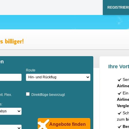
REGISTRIER
en
Ihre Vort
Route
Sen
Airlin
Ein
it. Flex.
Direktflüge bevorzugt
Airlin
s:
Vergle
Sch
zum
b
Angebote finden
Bes