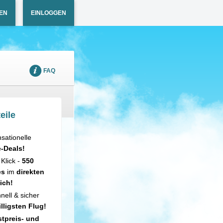
EN
EINLOGGEN
FAQ
eile
sationelle
e-Deals!
 Klick -
550
es
im
direkten
ich!
nell & sicher
illigsten Flug!
tpreis- und