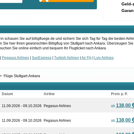
Geld-
Garant
 schauen Sie auf billigfluege.de und sichern Sie sich Tag für Tag die besten Airl
n Sie hier Ihren gewünschten Billigflug von Stuttgart nach Ankara. Überzeugen Sie
uchen Sie online einfach und bequem Ihr Flugticket nach Ankara.
|
Pegasus Airlines
|
SunExpress
|
Turkish Airlines
|
Air Fiji
|
Lviv Airlines
>
Flüge Stuttgart-Ankara
Datum
Airline
Preis p. P.
138,00
11.09.2026 - 09.10.2026
Pegasus Airlines
ab
138,00
11.09.2026 - 09.10.2026
Pegasus Airlines
ab