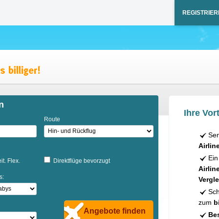
REGISTRIER
n
Ihre Vort
Route
Sen
Airlin
Ein
it. Flex.
Direktflüge bevorzugt
Airlin
s:
Vergle
Sch
zum
b
Angebote finden
Bes