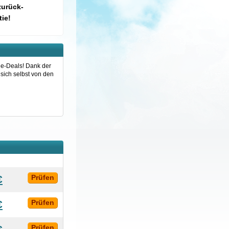
zurück-
ie!
ine-Deals! Dank der
 sich selbst von den
€
Prüfen
€
Prüfen
Prüfen