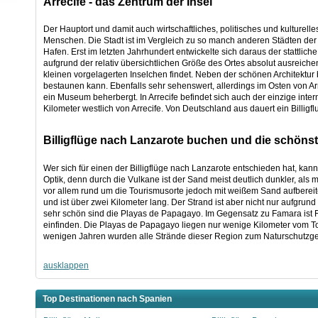
Arrecife - das Zentrum der Insel
Der Hauptort und damit auch wirtschaftliches, politisches und kulturelle
Menschen. Die Stadt ist im Vergleich zu so manch anderen Städten der 
Hafen. Erst im letzten Jahrhundert entwickelte sich daraus der stattliche
aufgrund der relativ übersichtlichen Größe des Ortes absolut ausreichen
kleinen vorgelagerten Inselchen findet. Neben der schönen Architekt
bestaunen kann. Ebenfalls sehr sehenswert, allerdings im Osten von Arre
ein Museum beherbergt. In Arrecife befindet sich auch der einzige interna
Kilometer westlich von Arrecife. Von Deutschland aus dauert ein Billigf
Billigflüge nach Lanzarote buchen und die schöns
Wer sich für einen der Billigflüge nach Lanzarote entschieden hat, kann 
Optik, denn durch die Vulkane ist der Sand meist deutlich dunkler, als m
vor allem rund um die Tourismusorte jedoch mit weißem Sand aufbereit
und ist über zwei Kilometer lang. Der Strand ist aber nicht nur aufgrun
sehr schön sind die Playas de Papagayo. Im Gegensatz zu Famara ist FK
einfinden. Die Playas de Papagayo liegen nur wenige Kilometer vom Tou
wenigen Jahren wurden alle Strände dieser Region zum Naturschutzgebi
ausklappen
Top Destinationen nach Spanien