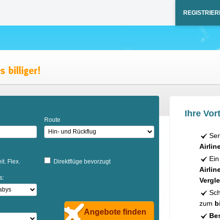
REGISTRIER
Ihre Vort
Route
Sen
Airlin
Ein
it. Flex.
Direktflüge bevorzugt
Airlin
s:
Vergle
Sch
zum
b
Angebote finden
Bes