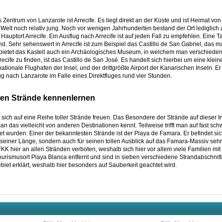
s Zentrum von Lanzarote ist Arrecife. Es liegt direkt an der Küste und ist Heimat vo
Welt noch relativ jung. Noch vor wenigen Jahrhunderten bestand der Ort lediglich
 Hauptort Arrecife. Ein Ausflug nach Arrecife ist auf jeden Fall zu empfehlen. Eine T
d. Sehr sehenswert in Arrecife ist zum Beispiel das Castillo de San Gabriel, das m
ur bietet das Kastell auch ein Archäologisches Museum, in welchem man verschied
cife zu finden, ist das Castillo de San José. Es handelt sich hierbei um eine klein
tionale Flughafen der Insel, und der drittgrößte Airport der Kanarischen Inseln. Er 
lug nach Lanzarote im Falle eines Direktfluges rund vier Stunden.
ten Strände kennenlernen
sich auf eine Reihe toller Strände freuen. Das Besondere der Strände auf dieser Inse
an das vielleicht von anderen Destinationen kennt. Teilweise trifft man auf fast sc
et wurden. Einer der bekanntesten Strände ist der Playa de Famara. Er befindet s
d seiner Länge, sondern auch für seinen tollen Ausblick auf das Famara-Massiv sehr 
K hier an allen Stränden verboten, weshalb sich hier vor allem viele Familien mit
rismusort Playa Blanca entfernt und sind in sieben verschiedene Strandabschnitte 
et erklärt, weshalb hier besonders auf Sauberkeit geachtet wird.