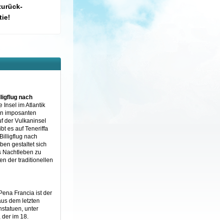
zurück-
ie!
lligflug nach
 Insel im Atlantik
den imposanten
uf der Vulkaninsel
t es auf Teneriffa
illigflug nach
ben gestaltet sich
es Nachtleben zu
n der traditionellen
Pena Francia ist der
aus dem letzten
nstatuen, unter
 der im 18.