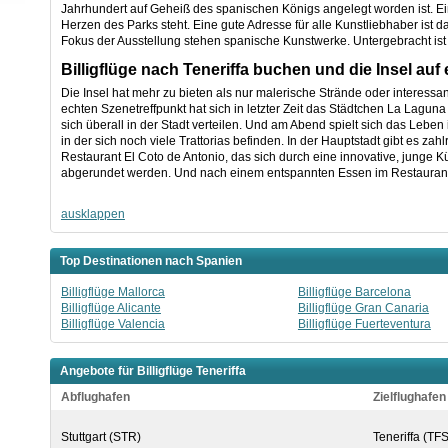
Jahrhundert auf Geheiß des spanischen Königs angelegt worden ist. Ei
Herzen des Parks steht. Eine gute Adresse für alle Kunstliebhaber ist
Fokus der Ausstellung stehen spanische Kunstwerke. Untergebracht is
Billigflüge nach Teneriffa buchen und die Insel au
Die Insel hat mehr zu bieten als nur malerische Strände oder interessa
echten Szenetreffpunkt hat sich in letzter Zeit das Städtchen La Laguna
sich überall in der Stadt verteilen. Und am Abend spielt sich das Leben
in der sich noch viele Trattorias befinden. In der Hauptstadt gibt es za
Restaurant El Coto de Antonio, das sich durch eine innovative, junge 
abgerundet werden. Und nach einem entspannten Essen im Restaurant k
ausklappen
Top Destinationen nach Spanien
Billigflüge Mallorca
Billigflüge Barcelona
Billigflüge Alicante
Billigflüge Gran Canaria
Billigflüge Valencia
Billigflüge Fuerteventura
Angebote für Billigflüge Teneriffa
Abflughafen
Zielflughafen
Stuttgart (STR)
Teneriffa (TFS