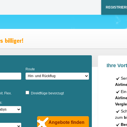
REGISTRIER
Ihre Vort
Route
Sen
Airlin
Ein
it. Flex.
Direktflüge bevorzugt
Airlin
s:
Vergle
Sch
zum
b
Angebote finden
Bes