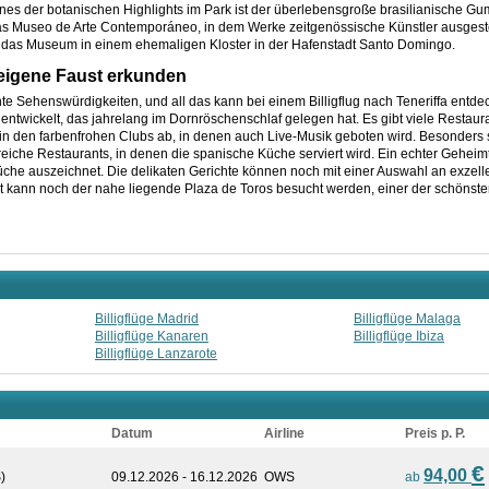
nes der botanischen Highlights im Park ist der überlebensgroße brasilianische G
 das Museo de Arte Contemporáneo, in dem Werke zeitgenössische Künstler ausgeste
t das Museum in einem ehemaligen Kloster in der Hafenstadt Santo Domingo.
f eigene Faust erkunden
nte Sehenswürdigkeiten, und all das kann bei einem Billigflug nach Teneriffa entd
 entwickelt, das jahrelang im Dornröschenschlaf gelegen hat. Es gibt viele Restaur
 in den farbenfrohen Clubs ab, in denen auch Live-Musik geboten wird. Besonders sc
hlreiche Restaurants, in denen die spanische Küche serviert wird. Ein echter Geheimt
Küche auszeichnet. Die delikaten Gerichte können noch mit einer Auswahl an exzel
ann noch der nahe liegende Plaza de Toros besucht werden, einer der schönsten 
Billigflüge Madrid
Billigflüge Malaga
Billigflüge Kanaren
Billigflüge Ibiza
Billigflüge Lanzarote
Datum
Airline
Preis p. P.
€
94,00
)
09.12.2026 - 16.12.2026
OWS
ab