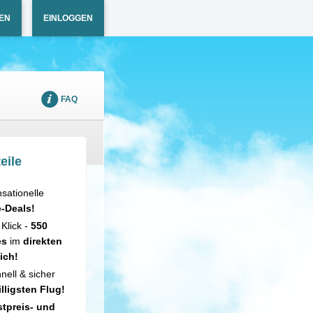
EN
EINLOGGEN
FAQ
eile
sationelle
e-Deals!
 Klick -
550
es
im
direkten
ich!
nell & sicher
illigsten Flug!
tpreis- und