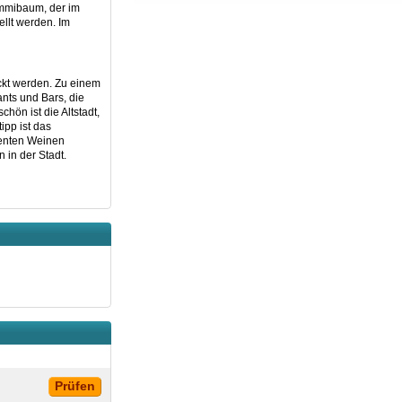
ummibaum, der im
llt werden. Im
eckt werden. Zu einem
ants und Bars, die
hön ist die Altstadt,
ipp ist das
lenten Weinen
in der Stadt.
Prüfen