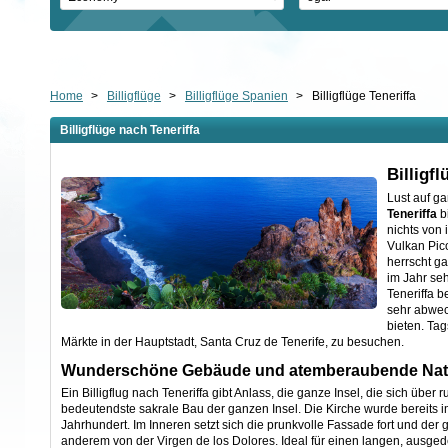
Home
>
Billigflüge
>
Billigflüge Spanien
>
Billigflüge Teneriffa
Billigflüge nach Teneriffa
Billigf
Lust auf g
Teneriffa
bi
nichts von
Vulkan Pico
herrscht g
im Jahr seh
Teneriffa b
sehr abwec
bieten. Tag
Märkte in der Hauptstadt, Santa Cruz de Tenerife, zu besuchen.
Wunderschöne Gebäude und atemberaubende Naturs
Ein Billigflug nach Teneriffa gibt Anlass, die ganze Insel, die sich übe
bedeutendste sakrale Bau der ganzen Insel. Die Kirche wurde bereits i
Jahrhundert. Im Inneren setzt sich die prunkvolle Fassade fort und der g
anderem von der Virgen de los Dolores. Ideal für einen langen, ausgede