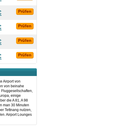
€
Prüfen
€
Prüfen
€
Prüfen
€
Prüfen
e Airport von
len von beinahe
e Fluggesellschaften,
uropa, einige
er die A 81, A 98
nen man 30 Minuten
er Tettnang nutzen,
en. Airport Lounges