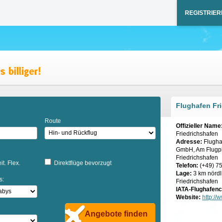
REGISTRIER
Flughafen Fr
Route
Offizieller Name
Friedrichshafen
Adresse:
Flugha
GmbH, Am Flugpl
Friedrichshafen
it. Flex.
Direktflüge bevorzugt
Telefon:
(+49) 75
Lage:
3 km nörd
s:
Friedrichshafen
IATA-Flughafen
Website:
http://
Angebote finden