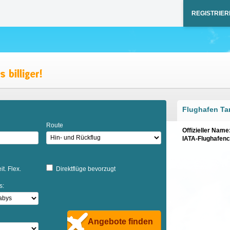
REGISTRIER
Flughafen T
Route
Offizieller Name
IATA-Flughafen
it. Flex.
Direktflüge bevorzugt
s:
Angebote finden