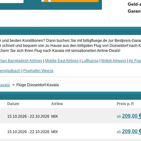
Geld-
Garant
 und besten Konditionen? Dann buchen Sie mit billigfluege.de zur Bestpreis-Gara
ier schnell und bequem von zu Hause aus den billigsten Flug von Düsseldorf nach K
hern Sie sich Ihren Flug nach Kavala mit sensationellen Airline-Deals!
man Bangladesh Airlines
|
Middle East Airlines
|
Lufthansa
|
British Airways
|
Air Fr
hengladbach
|
Flughafen Weeze
Kavala
>
Flüge Düsseldorf-Kavala
Datum
Airline
Preis p. P.
209,00
15.10.2026 - 22.10.2026
MIX
ab
209,00
15.10.2026 - 22.10.2026
MIX
ab