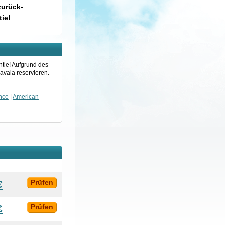
zurück-
ie!
ntie! Aufgrund des
avala reservieren.
ance
|
American
€
Prüfen
€
Prüfen