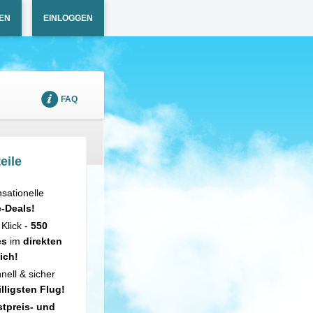
EN
EINLOGGEN
FAQ
eile
sationelle
e-Deals!
 Klick -
550
es
im
direkten
ich!
nell & sicher
illigsten Flug!
tpreis- und