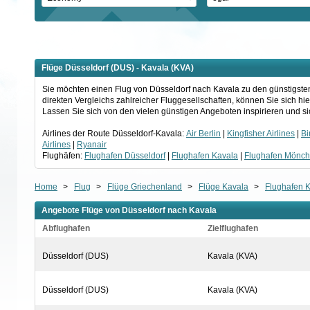
Flüge Düsseldorf (DUS) - Kavala (KVA)
Sie möchten einen Flug von Düsseldorf nach Kavala zu den günstigsten
direkten Vergleichs zahlreicher Fluggesellschaften, können Sie sich h
Lassen Sie sich von den vielen günstigen Angeboten inspirieren und sic
Airlines der Route Düsseldorf-Kavala:
Air Berlin
|
Kingfisher Airlines
|
Bi
Airlines
|
Ryanair
Flughäfen:
Flughafen Düsseldorf
|
Flughafen Kavala
|
Flughafen Mönc
Home
>
Flug
>
Flüge Griechenland
>
Flüge Kavala
>
Flughafen 
Angebote Flüge von Düsseldorf nach Kavala
Abflughafen
Zielflughafen
Düsseldorf (DUS)
Kavala (KVA)
Düsseldorf (DUS)
Kavala (KVA)