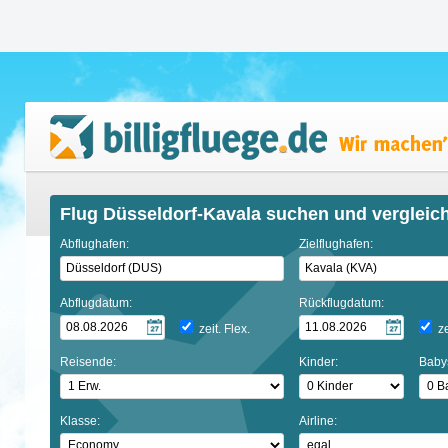
Flug Düsseldorf-Kavala suchen und vergleic
Abflughafen:
Zielflughafen:
Abflugdatum:
Rückflugdatum:
zeit. Flex.
ze
Reisende:
Kinder:
Baby
Klasse:
Airline: