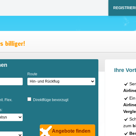
REGISTRIER
hen
Ihre Vort
Route
Sen
Airlin
Ein
it. Flex.
Direktflüge bevorzugt
Airlin
s:
Vergle
Sch
zum
b
Angebote finden
Bes