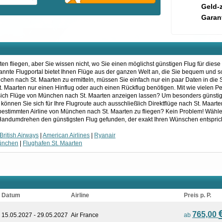
Geld-
Garant
n fliegen, aber Sie wissen nicht, wo Sie einen möglichst günstigen Flug für diese
kannte Flugportal bietet Ihnen Flüge aus der ganzen Welt an, die Sie bequem und 
chen nach St. Maarten zu ermitteln, müssen Sie einfach nur ein paar Daten in di
 St. Maarten nur einen Hinflug oder auch einen Rückflug benötigen. Mit wie vielen
e sich Flüge von München nach St. Maarten anzeigen lassen? Um besonders günsti
h können Sie sich für Ihre Flugroute auch ausschließlich Direktflüge nach St. Maar
bestimmten Airline von München nach St. Maarten zu fliegen? Kein Problem! Wähl
m Handumdrehen den günstigsten Flug gefunden, der exakt Ihren Wünschen entsprich
British Airways
|
American Airlines
|
Ryanair
ünchen
|
Flughafen St. Maarten
Datum
Airline
Preis p. P.
765,00
15.05.2027 - 29.05.2027
Air France
ab