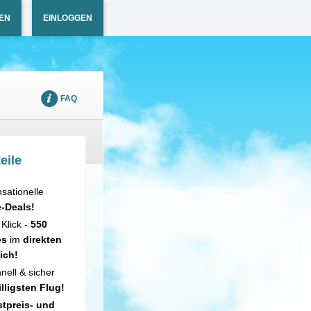
EN
EINLOGGEN
FAQ
eile
sationelle
e-Deals!
 Klick -
550
es
im
direkten
ich!
nell & sicher
illigsten Flug!
tpreis- und