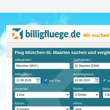
Flug München-St. Maarten suchen und vergl
Abflughafen:
Zielflughafen:
Abflugdatum:
Rückflugdatum:
zeit. Flex.
ze
Reisende:
Kinder:
Baby
Klasse:
Airline: