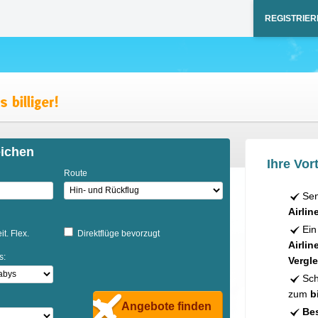
REGISTRIER
eichen
Ihre Vort
Route
Sen
Airlin
Ein
it. Flex.
Direktflüge bevorzugt
Airlin
s:
Vergle
Sch
zum
b
Angebote finden
Bes