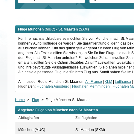
Flüge München (MUC) - St. Maarten (SXM)
Für Ihre nächste Urlaubsreise möchten Sie von München nach St. Maarte
können? Auf billigfluege.de werden Sie garantiert fündig, denn das be
aus buchen können. Um das günstigste Angebot für Ihren Flug von Mün
angeben. Als Erstes sollten Sie wissen, ob Sie für Ihre Flugreise nach
den Flug nach St. Maarten antreten? Für welchen Zeitraum wollen Si
erhalten, sollten Sie die Option „flexibles Datum" auswählen. Zusätzlic
und Ihre bevorzugte Passagierklasse auswählen. Sie planen mit einer 
Airlines die passende Fluglinie für Ihren Flug aus. Somit haben Sie i
Airlines der Route München-St. Maarten:
Air France
|
KLM
|
Lufthansa
|
Flughäfen:
Flughafen Augsburg
|
Flughafen Memmingen
|
Flughafen M
Home
>
Flug
>
Flüge München-St. Maarten
Angebote Flüge von München nach St. Maarten
Abflughafen
Zielflughafen
München (MUC)
St. Maarten (SXM)