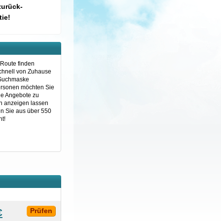
zurück-
ie!
 Route finden
schnell von Zuhause
e Suchmaske
 Personen möchten Sie
ge Angebote zu
ten anzeigen lassen
en Sie aus über 550
t!
€
Prüfen